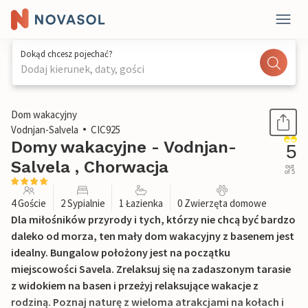
Dokąd chcesz pojechać?
Dodaj kierunek, daty, gości
1 / 39
Dom wakacyjny
Vodnjan-Salvela
CIC925
Domy wakacyjne - Vodnjan-
5
Salvela , Chorwacja
out
of 5
4 Goście
2 Sypialnie
1 Łazienka
0 Zwierzęta domowe
Dla miłośników przyrody i tych, którzy nie chcą być bardzo
daleko od morza, ten mały dom wakacyjny z basenem jest
idealny. Bungalow położony jest na początku
miejscowości Savela. Zrelaksuj się na zadaszonym tarasie
z widokiem na basen i przeżyj relaksujące wakacje z
rodziną. Poznaj naturę z wieloma atrakcjami na kołach i