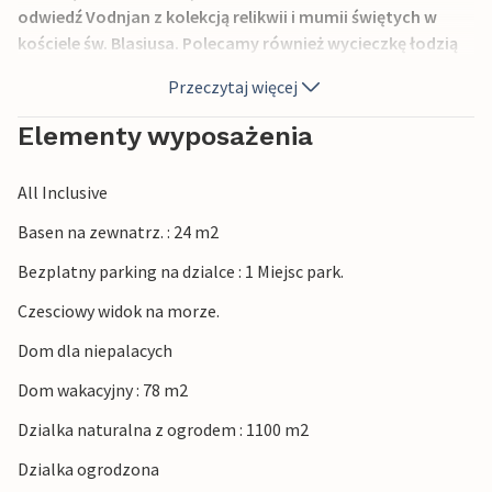
odwiedź Vodnjan z kolekcją relikwii i mumii świętych w
kościele św. Blasiusa. Polecamy również wycieczkę łodzią
na Wyspy Brijuni (Park Narodowy), gdzie można podziwiać
Przeczytaj więcej
czyste plaże i piękne morze.
Elementy wyposażenia
All Inclusive
Basen na zewnatrz. : 24 m2
Bezplatny parking na dzialce : 1 Miejsc park.
Czesciowy widok na morze.
Dom dla niepalacych
Dom wakacyjny : 78 m2
Dzialka naturalna z ogrodem : 1100 m2
Dzialka ogrodzona