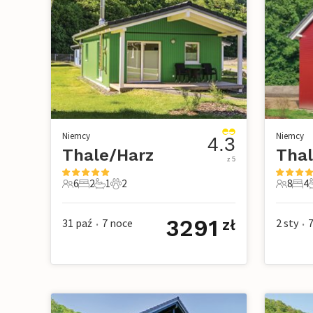
Niemcy
Niemcy
4.3
Thale/Harz
Thal
z 5
6
2
1
2
8
4
6 Goście
2 Sypialnie
1 Łazienka
2 Zwierzęta domowe
8 Gości
4 Sy
2
3291
31 paź
7
noce
2 sty
zł
•
•