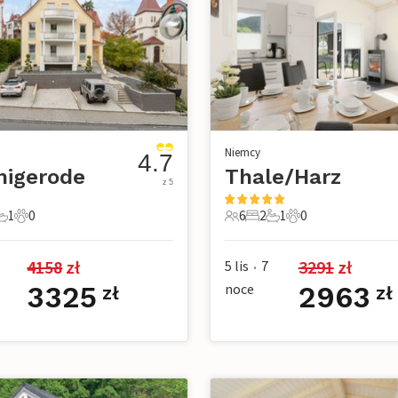
Niemcy
4.7
nigerode
Thale/Harz
z 5
1
0
6
2
1
0
e
pialnie
1 Łazienka
0 Zwierzęta domowe
6 Goście
2 Sypialnie
1 Łazienka
0 Zwierzęta dom
4158
 zł
3291
 zł
5 lis
7
•
3325
noce
2963
zł
zł