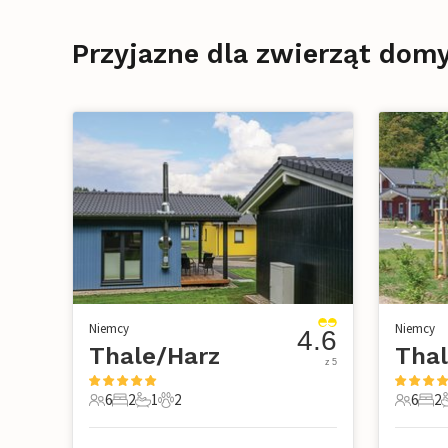
Przyjazne dla zwierząt dom
Niemcy
Niemcy
4.6
Thale/Harz
Thal
z 5
6
2
1
2
6
2
6 Goście
2 Sypialnie
1 Łazienka
2 Zwierzęta domowe
6 Gości
2 Sy