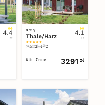
Niemcy
4.4
4.1
Thale/Harz
z 5
z 5
6
2
1
2
owe
6 Goście
2 Sypialnie
1 Łazienka
2 Zwierzęta domowe
3291
8 lis
7
noce
zł
•