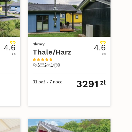
Niemcy
4.6
4.6
Thale/Harz
z 5
z 5
6
2
1
0
owe
6 Goście
2 Sypialnie
1 Łazienka
0 Zwierzęta domowe
3291
31 paź
7
noce
zł
•