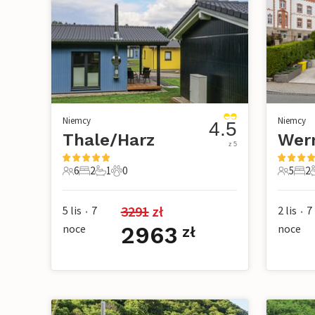
Niemcy
Niemcy
4.5
Thale/Harz
Wer
z 5
6
2
1
0
5
2
6 Goście
2 Sypialnie
1 Łazienka
0 Zwierzęta domowe
5 Gości
2 Sy
3291
 zł
5 lis
7
2 lis
7
•
•
noce
2963
noce
zł