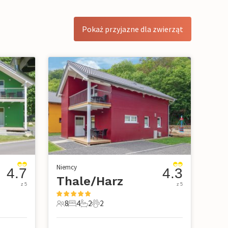
Pokaż przyjazne dla zwierząt
Niemcy
4.7
4.3
Thale/Harz
z 5
z 5
8
4
2
2
owe
8 Goście
4 Sypialnie
2 Łazienki
2 Zwierzęta domowe