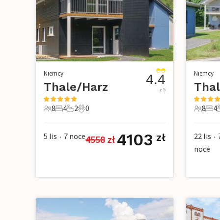
Niemcy
Niemcy
4.4
Thale/Harz
Thal
z 5
8
4
2
0
8
4
8 Goście
4 Sypialnie
2 Łazienki
0 Zwierzęta domowe
8 Gości
4 Sy
2
4103
5 lis
7
noce
22 lis
zł
4558
 zł
•
•
noce