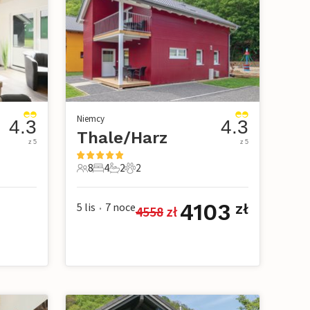
Niemcy
4.3
4.3
Thale/Harz
z 5
z 5
8
4
2
2
owe
8 Goście
4 Sypialnie
2 Łazienki
2 Zwierzęta domowe
4103
5 lis
7
noce
zł
4558
 zł
•