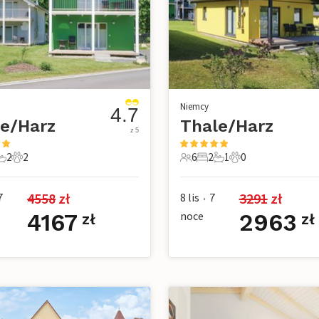
Niemcy
4.7
e/Harz
Thale/Harz
z 5
2
2
6
2
1
0
e
pialnie
 Łazienki
2 Zwierzęta domowe
6 Goście
2 Sypialnie
1 Łazienka
0 Zwierzęta dom
4558
 zł
3291
 zł
7
8 lis
7
•
4167
noce
2963
zł
zł