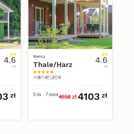
Niemcy
4.6
4.6
Thale/Harz
z 5
z 5
8
4
2
0
owe
8 Goście
4 Sypialnie
2 Łazienki
0 Zwierzęta domowe
03
4103
5 lis
7
noce
zł
zł
4558
 zł
•