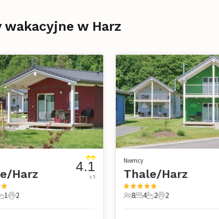
y wakacyjne w Harz
Niemcy
4.1
e/Harz
Thale/Harz
z 5
1
2
8
4
2
2
e
pialnie
1 Łazienka
2 Zwierzęta domowe
8 Goście
4 Sypialnie
2 Łazienki
2 Zwierzęta dom