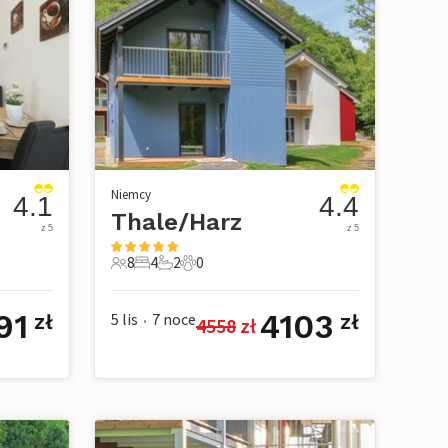
Niemcy
4.1
4.4
Thale/Harz
z 5
z 5
8
4
2
0
owe
8 Goście
4 Sypialnie
2 Łazienki
0 Zwierzęta domowe
91
4103
5 lis
7
noce
zł
zł
4558
 zł
•