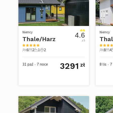
Niemcy
Niemcy
4.6
Thale/Harz
Thal
z 5
6
2
1
2
8
4
6 Goście
2 Sypialnie
1 Łazienka
2 Zwierzęta domowe
8 Gości
4 Sy
2
3291
31 paź
7
noce
8 lis
7
zł
•
•