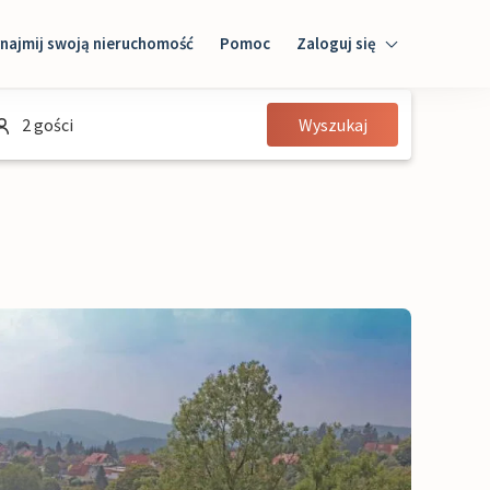
najmij swoją nieruchomość
Pomoc
Zaloguj się
Zaloguj się
2 gości
Wyszukaj
Gość
Właściciel domu