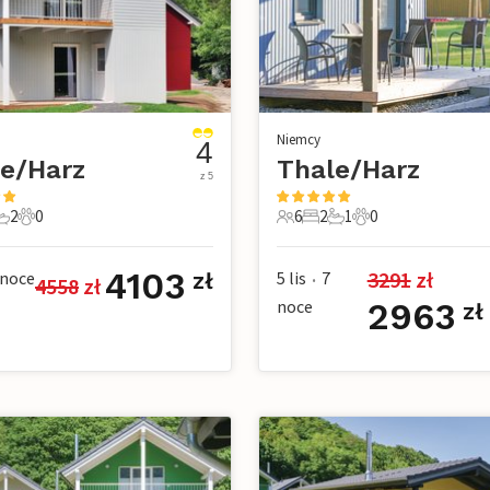
Niemcy
4
e/Harz
Thale/Harz
z 5
2
0
6
2
1
0
e
pialnie
 Łazienki
0 Zwierzęta domowe
6 Goście
2 Sypialnie
1 Łazienka
0 Zwierzęta dom
4103
3291
 zł
noce
5 lis
7
zł
4558
 zł
•
noce
2963
zł