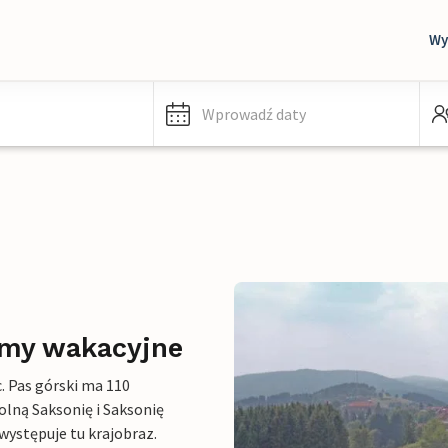
Wy
Wprowadź daty
omy wakacyjne
. Pas górski ma 110
olną Saksonię i Saksonię
występuje tu krajobraz.