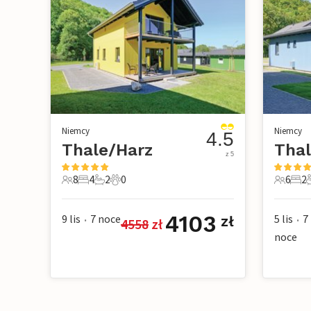
Niemcy
Niemcy
4.5
Thale/Harz
Thal
z 5
8
4
2
0
6
2
8 Goście
4 Sypialnie
2 Łazienki
0 Zwierzęta domowe
6 Gości
2 Sy
4103
9 lis
7
noce
5 lis
7
zł
4558
 zł
•
•
noce