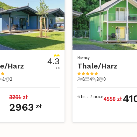
Niemcy
4.3
e/Harz
Thale/Harz
z 5
1
2
8
4
2
0
e
pialnie
1 Łazienka
2 Zwierzęta domowe
8 Goście
4 Sypialnie
2 Łazienki
0 Zwierzęta dom
41
3291
 zł
6 lis
7
noce
4558
 zł
•
2963
zł