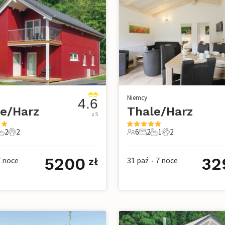
Niemcy
4.6
e/Harz
Thale/Harz
z 5
2
2
6
2
1
2
e
pialnie
 Łazienki
2 Zwierzęta domowe
6 Goście
2 Sypialnie
1 Łazienka
2 Zwierzęta dom
5200
32
7
noce
31 paź
7
noce
zł
•