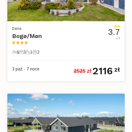
Dania
3.7
Bogø/Møn
z 5
6
3
1
2
6 Goście
3 Sypialnie
1 Łazienka
2 Zwierzęta domowe
2116
3 paź
7
noce
zł
2525
 zł
•