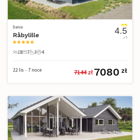
Dania
4.5
Råbylille
z 5
18
7
3
4
18 Goście
7 Sypialnie
3 Łazienki
4 Zwierzęta domowe
7080
22 lis
7
noce
zł
7144
 zł
•