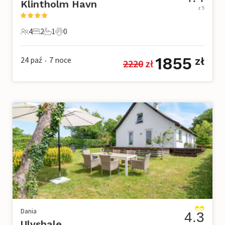
Klintholm Havn
z 5
4
2
1
0
4 Goście
2 Sypialnie
1 Łazienka
0 Zwierzęta domowe
1855
24 paź
7
noce
zł
2220
 zł
•
Dania
4.3
Ulvshale