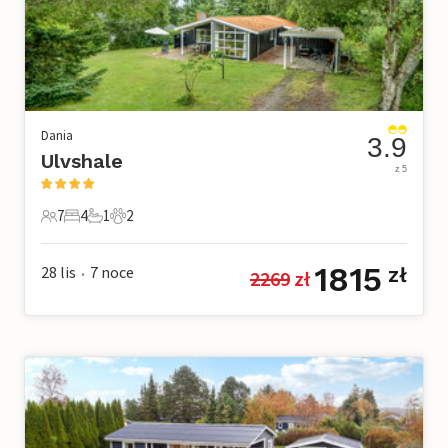
Dania
3.9
Ulvshale
z 5
7
4
1
2
7 Goście
4 Sypialnie
1 Łazienka
2 Zwierzęta domowe
1815
28 lis
7
noce
zł
2269
 zł
•