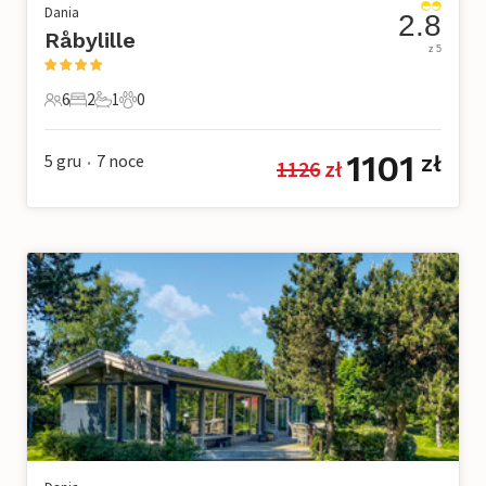
Dania
2.8
Råbylille
z 5
6
2
1
0
6 Goście
2 Sypialnie
1 Łazienka
0 Zwierzęta domowe
1101
5 gru
7
noce
zł
1126
 zł
•