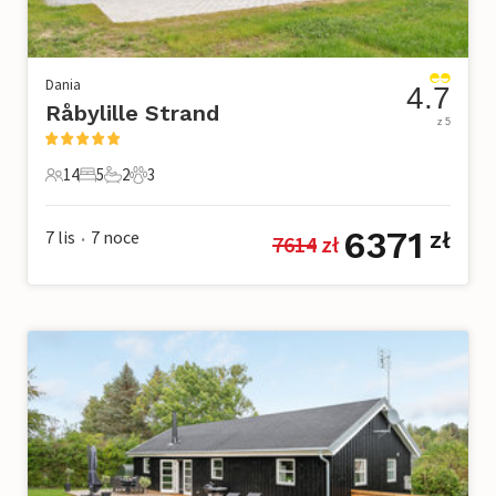
Dania
4.7
Råbylille Strand
z 5
14
5
2
3
14 Goście
5 Sypialnie
2 Łazienki
3 Zwierzęta domowe
6371
7 lis
7
noce
zł
7614
 zł
•