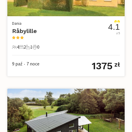
Dania
4.1
Råbylille
z 5
4
2
1
0
4 Goście
2 Sypialnie
1 Łazienka
0 Zwierzęta domowe
1375
9 paź
7
noce
zł
•