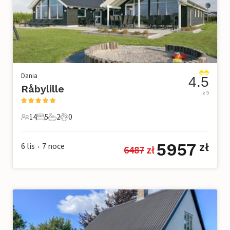
Dania
4.5
Råbylille
z 5
14
5
2
0
14 Goście
5 Sypialnie
2 Łazienki
0 Zwierzęta domowe
5957
6 lis
7
noce
zł
6487
 zł
•