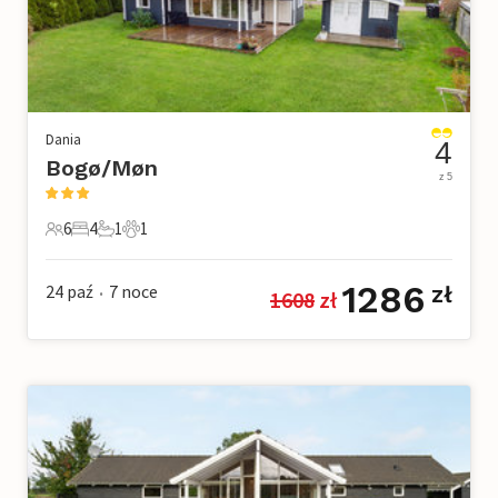
Dania
4
Bogø/Møn
z 5
6
4
1
1
6 Goście
4 Sypialnie
1 Łazienka
1 Zwierzę domowe
1286
24 paź
7
noce
zł
1608
 zł
•