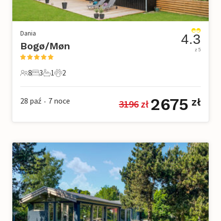
Dania
4.3
Bogø/Møn
z 5
8
3
1
2
8 Goście
3 Sypialnie
1 Łazienka
2 Zwierzęta domowe
2675
28 paź
7
noce
zł
3196
 zł
•