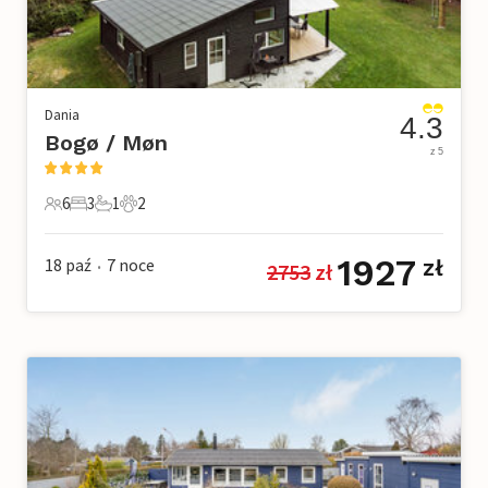
Dania
4.3
Bogø / Møn
z 5
6
3
1
2
6 Goście
3 Sypialnie
1 Łazienka
2 Zwierzęta domowe
1927
18 paź
7
noce
zł
2753
 zł
•