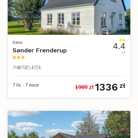
Dania
4.4
Sønder Frenderup
z 5
6
3
1
1
6 Goście
3 Sypialnie
1 Łazienka
1 Zwierzę domowe
1336
7 lis
7
noce
zł
1909
 zł
•