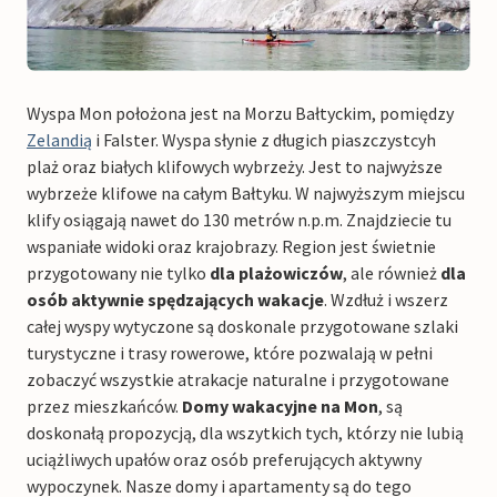
Wyspa Mon położona jest na Morzu Bałtyckim, pomiędzy
Zelandią
i Falster. Wyspa słynie z długich piaszczystcyh
plaż oraz białych klifowych wybrzeży. Jest to najwyższe
wybrzeże klifowe na całym Bałtyku. W najwyższym miejscu
klify osiągają nawet do 130 metrów n.p.m. Znajdziecie tu
wspaniałe widoki oraz krajobrazy. Region jest świetnie
przygotowany nie tylko
dla plażowiczów
, ale również
dla
osób aktywnie spędzających wakacje
. Wzdłuż i wszerz
całej wyspy wytyczone są doskonale przygotowane szlaki
turystyczne i trasy rowerowe, które pozwalają w pełni
zobaczyć wszystkie atrakacje naturalne i przygotowane
przez mieszkańców.
Domy wakacyjne na Mon
, są
doskonałą propozycją, dla wszytkich tych, którzy nie lubią
uciążliwych upałów oraz osób preferujących aktywny
wypoczynek. Nasze domy i apartamenty są do tego