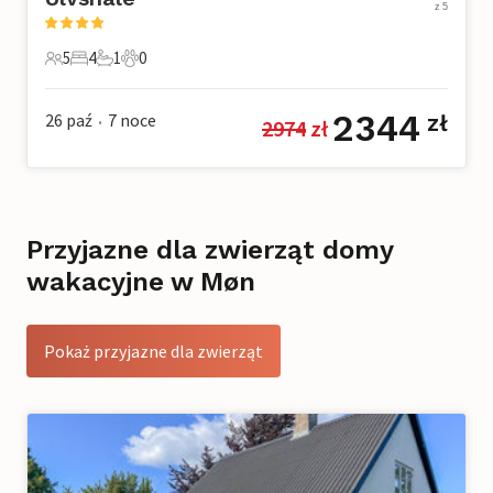
z 5
5
4
1
0
5 Goście
4 Sypialnie
1 Łazienka
0 Zwierzęta domowe
2344
26 paź
7
noce
zł
2974
 zł
•
Przyjazne dla zwierząt domy
wakacyjne w Møn
Pokaż przyjazne dla zwierząt