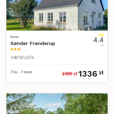
Dania
4.4
Sønder Frenderup
z 5
6
3
1
1
6 Goście
3 Sypialnie
1 Łazienka
1 Zwierzę domowe
1336
7 lis
7
noce
zł
1909
 zł
•