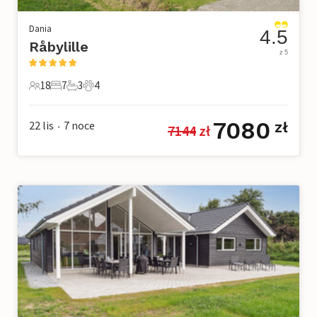
Dania
4.5
Råbylille
z 5
18
7
3
4
18 Goście
7 Sypialnie
3 Łazienki
4 Zwierzęta domowe
7080
22 lis
7
noce
zł
7144
 zł
•