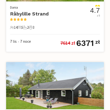
Dania
4.7
Råbylille Strand
z 5
14
5
2
3
14 Goście
5 Sypialnie
2 Łazienki
3 Zwierzęta domowe
6371
7 lis
7
noce
zł
7614
 zł
•