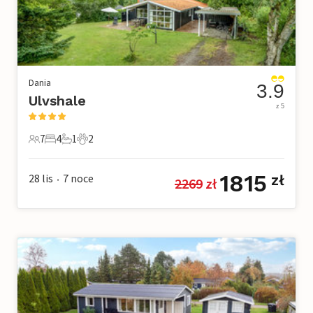
Dania
3.9
Ulvshale
z 5
7
4
1
2
7 Goście
4 Sypialnie
1 Łazienka
2 Zwierzęta domowe
1815
28 lis
7
noce
zł
2269
 zł
•