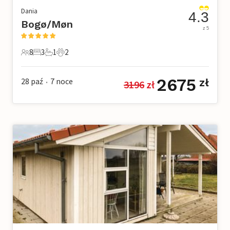
Dania
4.3
Bogø/Møn
z 5
8
3
1
2
8 Goście
3 Sypialnie
1 Łazienka
2 Zwierzęta domowe
2675
28 paź
7
noce
zł
3196
 zł
•