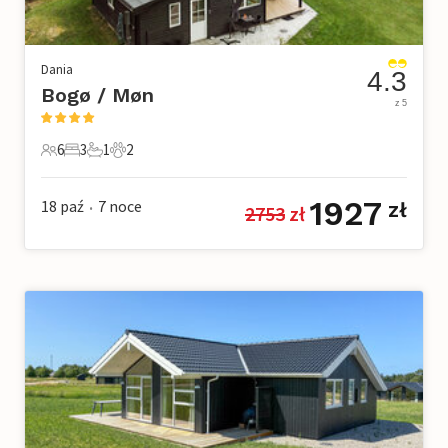
Dania
4.3
Bogø / Møn
z 5
6
3
1
2
6 Goście
3 Sypialnie
1 Łazienka
2 Zwierzęta domowe
1927
18 paź
7
noce
zł
2753
 zł
•