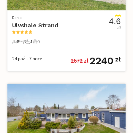
Dania
4.6
Ulvshale Strand
z 5
8
3
1
0
8 Goście
3 Sypialnie
1 Łazienka
0 Zwierzęta domowe
2240
24 paź
7
noce
zł
2672
 zł
•