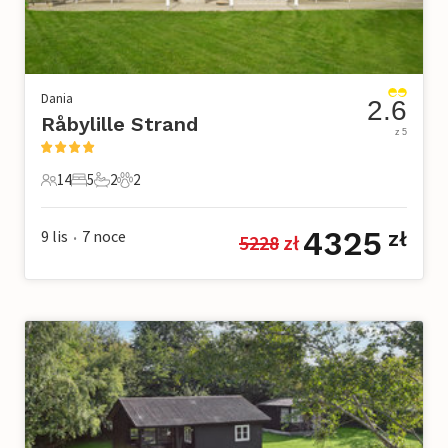
Dania
2.6
Råbylille Strand
z 5
14
5
2
2
14 Goście
5 Sypialnie
2 Łazienki
2 Zwierzęta domowe
4325
9 lis
7
noce
zł
5228
 zł
•