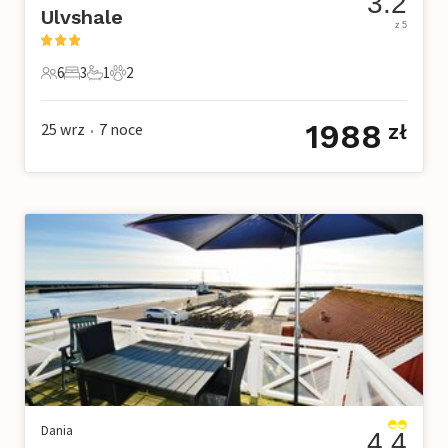
3.2
Ulvshale
z 5
6
3
1
2
6 Goście
3 Sypialnie
1 Łazienka
2 Zwierzęta domowe
1988
25 wrz
7
noce
zł
•
Dania
4.4