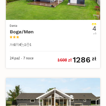
Dania
4
Bogø/Møn
z 5
6
4
1
1
6 Goście
4 Sypialnie
1 Łazienka
1 Zwierzę domowe
1286
24 paź
7
noce
zł
1608
 zł
•