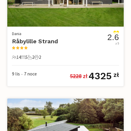
Dania
2.6
Råbylille Strand
z 5
14
5
2
2
14 Goście
5 Sypialnie
2 Łazienki
2 Zwierzęta domowe
4325
9 lis
7
noce
zł
5228
 zł
•