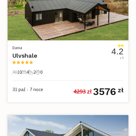
Dania
4.2
Ulvshale
z 5
10
4
2
0
10 Goście
4 Sypialnie
2 Łazienki
0 Zwierzęta domowe
3576
31 paź
7
noce
zł
4293
 zł
•