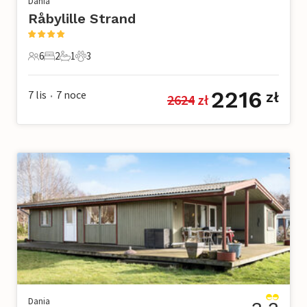
Dania
Råbylille Strand
6
2
1
3
6 Goście
2 Sypialnie
1 Łazienka
3 Zwierzęta domowe
2216
7 lis
7
noce
zł
2624
 zł
•
Dania