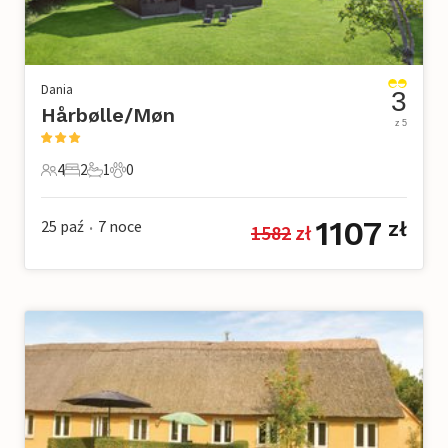
Dania
3
Hårbølle/Møn
z 5
4
2
1
0
4 Goście
2 Sypialnie
1 Łazienka
0 Zwierzęta domowe
1107
25 paź
7
noce
zł
1582
 zł
•