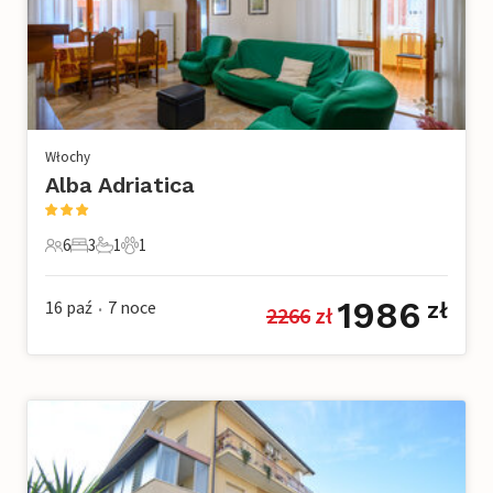
Włochy
Alba Adriatica
6
3
1
1
6 Goście
3 Sypialnie
1 Łazienka
1 Zwierzę domowe
1986
16 paź
7
noce
zł
2266
 zł
•