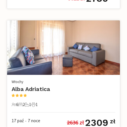
Włochy
Alba Adriatica
6
2
1
1
6 Goście
2 Sypialnie
1 Łazienka
1 Zwierzę domowe
2309
17 paź
7
noce
zł
2636
 zł
•