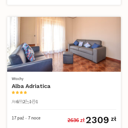
Włochy
Alba Adriatica
6
2
1
1
6 Goście
2 Sypialnie
1 Łazienka
1 Zwierzę domowe
2309
17 paź
7
noce
zł
2636
 zł
•