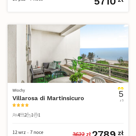
5710
Włochy
5
Villarosa di Martinsicuro
z 5
4
2
1
1
4 Goście
2 Sypialnie
1 Łazienka
1 Zwierzę domowe
2789
12 wrz
7
noce
zł
3622
 zł
•