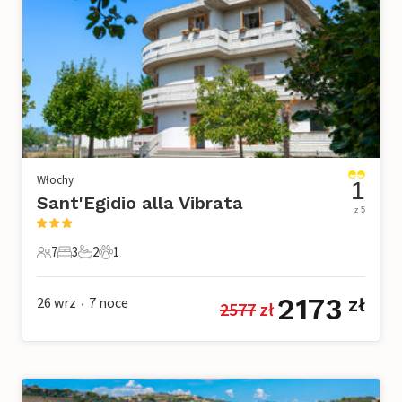
Włochy
1
Sant'Egidio alla Vibrata
z 5
7
3
2
1
7 Goście
3 Sypialnie
2 Łazienki
1 Zwierzę domowe
2173
26 wrz
7
noce
zł
2577
 zł
•