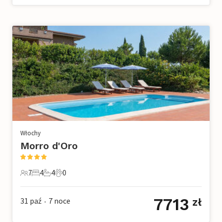
Włochy
Morro d'Oro
7
4
4
0
7 Goście
4 Sypialnie
4 Łazienki
0 Zwierzęta domowe
7713
31 paź
7
noce
zł
•