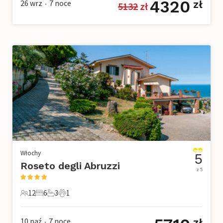
4320
26 wrz
7
noce
zł
5132
 zł
•
Włochy
5
Roseto degli Abruzzi
z 5
12
6
3
1
12 Goście
6 Sypialnie
3 Łazienki
1 Zwierzę domowe
10 paź
7
noce
zł
•