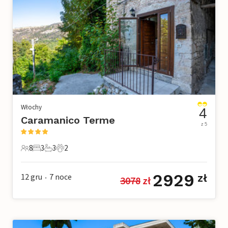
Włochy
4
Caramanico Terme
z 5
8
3
3
2
8 Goście
3 Sypialnie
3 Łazienki
2 Zwierzęta domowe
2929
12 gru
7
noce
zł
3078
 zł
•