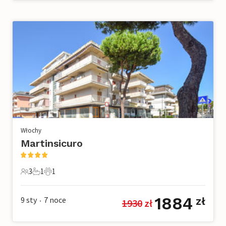
Włochy
Martinsicuro
3
1
1
3 Goście
1 Łazienka
1 Zwierzę domowe
1884
9 sty
7
noce
zł
1930
 zł
•