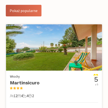
Pokaż popularne
Włochy
5
Martinsicuro
z 5
12
4
4
2
12 Goście
4 Sypialnie
4 Łazienki
2 Zwierzęta domowe