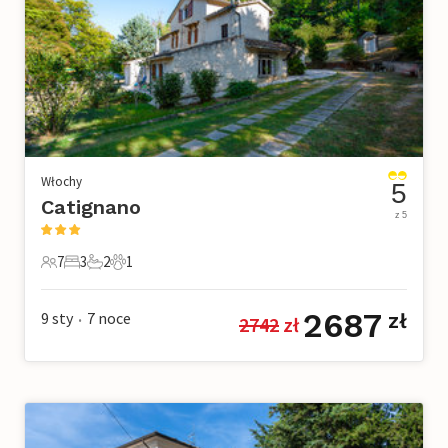
Włochy
5
Catignano
z 5
7
3
2
1
7 Goście
3 Sypialnie
2 Łazienki
1 Zwierzę domowe
2687
9 sty
7
noce
zł
2742
 zł
•