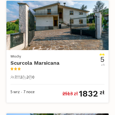
Włochy
5
Scurcola Marsicana
z 5
7
3
2
0
7 Goście
3 Sypialnie
2 Łazienki
0 Zwierzęta domowe
1832
5 wrz
7
noce
zł
2513
 zł
•