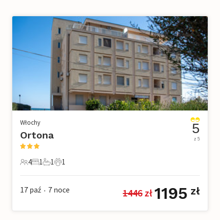
Włochy
5
Ortona
z 5
4
1
1
1
4 Goście
1 Sypialnia
1 Łazienka
1 Zwierzę domowe
1195
17 paź
7
noce
zł
1446
 zł
•