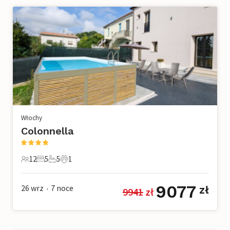
Włochy
Colonnella
12
5
5
1
12 Goście
5 Sypialnie
5 Łazienki
1 Zwierzę domowe
9077
26 wrz
7
noce
zł
9941
 zł
•