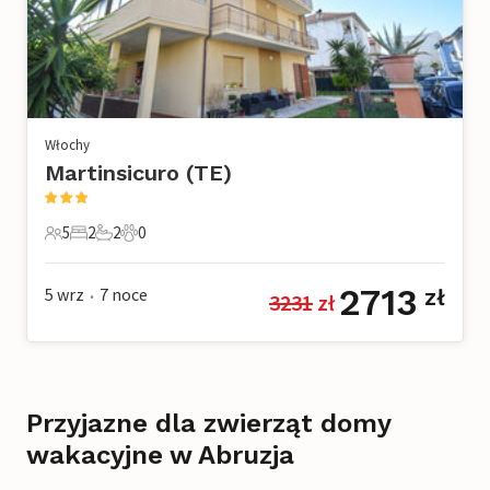
Włochy
Martinsicuro (TE)
5
2
2
0
5 Goście
2 Sypialnie
2 Łazienki
0 Zwierzęta domowe
2713
5 wrz
7
noce
zł
3231
 zł
•
Przyjazne dla zwierząt domy
wakacyjne w Abruzja