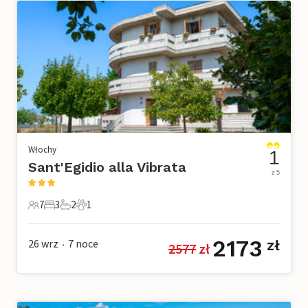
Włochy
1
Sant'Egidio alla Vibrata
z 5
7
3
2
1
7 Goście
3 Sypialnie
2 Łazienki
1 Zwierzę domowe
2173
26 wrz
7
noce
zł
2577
 zł
•