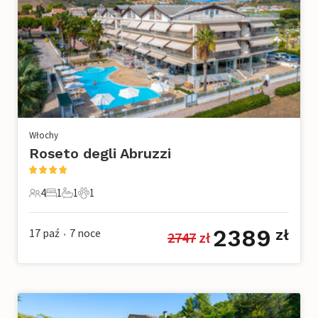
Włochy
Roseto degli Abruzzi
4
1
1
1
4 Goście
1 Sypialnia
1 Łazienka
1 Zwierzę domowe
2389
17 paź
7
noce
zł
2747
 zł
•