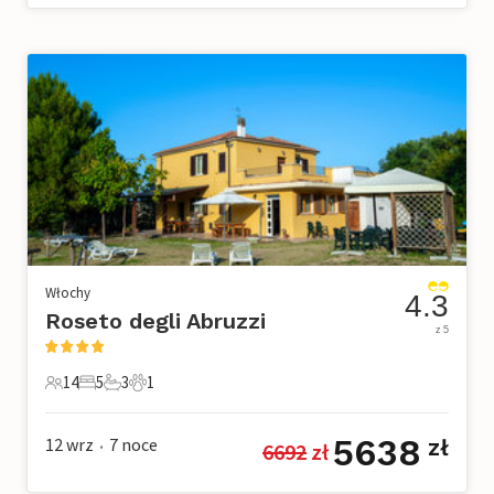
Włochy
4.3
Roseto degli Abruzzi
z 5
14
5
3
1
14 Goście
5 Sypialnie
3 Łazienki
1 Zwierzę domowe
5638
12 wrz
7
noce
zł
6692
 zł
•