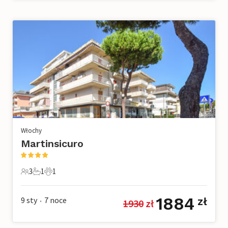
Włochy
Martinsicuro
3
1
1
3 Goście
1 Łazienka
1 Zwierzę domowe
1884
9 sty
7
noce
zł
1930
 zł
•