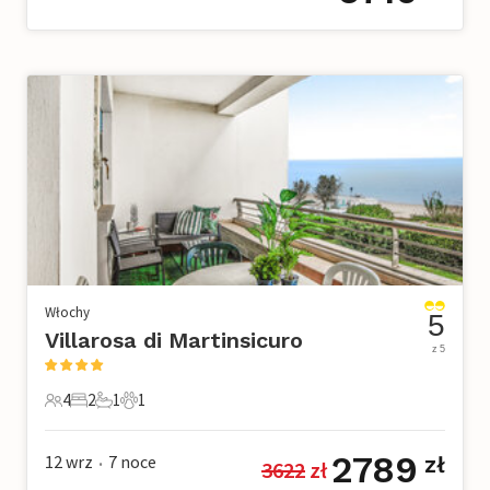
Włochy
5
Villarosa di Martinsicuro
z 5
4
2
1
1
4 Goście
2 Sypialnie
1 Łazienka
1 Zwierzę domowe
2789
12 wrz
7
noce
zł
3622
 zł
•