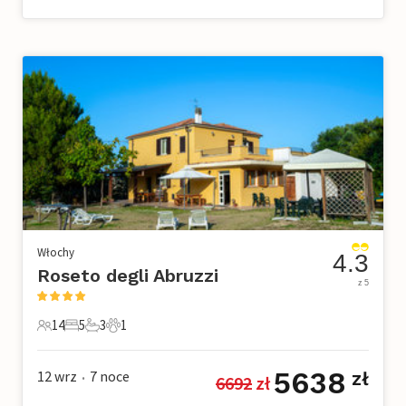
Włochy
4.3
Roseto degli Abruzzi
z 5
14
5
3
1
14 Goście
5 Sypialnie
3 Łazienki
1 Zwierzę domowe
5638
12 wrz
7
noce
zł
6692
 zł
•