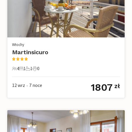
Włochy
Martinsicuro
4
1
1
0
4 Goście
1 Sypialnia
1 Łazienka
0 Zwierzęta domowe
1807
12 wrz
7
noce
zł
•