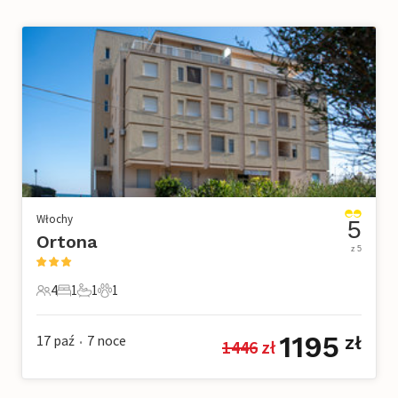
Włochy
5
Ortona
z 5
4
1
1
1
4 Goście
1 Sypialnia
1 Łazienka
1 Zwierzę domowe
1195
17 paź
7
noce
zł
1446
 zł
•