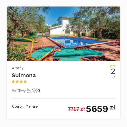
Włochy
2
Sulmona
z 5
13
5
4
0
13 Goście
5 Sypialnie
4 Łazienki
0 Zwierzęta domowe
5659
5 wrz
7
noce
zł
7717
 zł
•