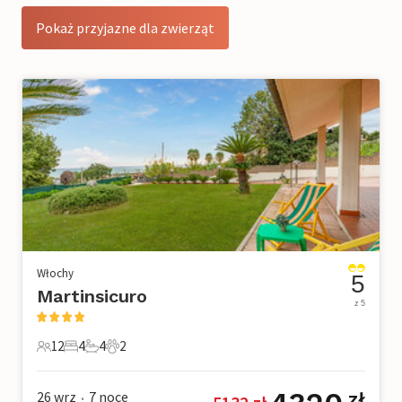
Pokaż przyjazne dla zwierząt
Włochy
5
Martinsicuro
z 5
12
4
4
2
12 Goście
4 Sypialnie
4 Łazienki
2 Zwierzęta domowe
26 wrz
7
noce
zł
•