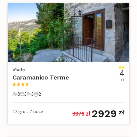
Włochy
4
Caramanico Terme
z 5
8
3
3
2
8 Goście
3 Sypialnie
3 Łazienki
2 Zwierzęta domowe
2929
12 gru
7
noce
zł
3078
 zł
•