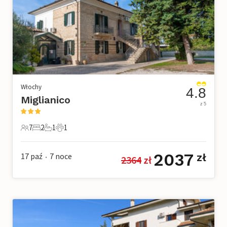
Włochy
4.8
Miglianico
z 5
7
2
1
1
7 Goście
2 Sypialnie
1 Łazienka
1 Zwierzę domowe
2037
17 paź
7
noce
zł
2364
 zł
•