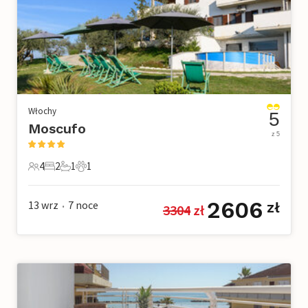
Włochy
5
Moscufo
z 5
4
2
1
1
4 Goście
2 Sypialnie
1 Łazienka
1 Zwierzę domowe
2606
13 wrz
7
noce
zł
3304
 zł
•