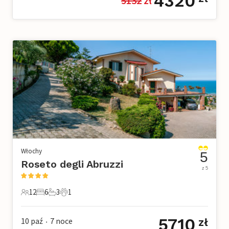
4320
5132
 zł
Włochy
5
Roseto degli Abruzzi
z 5
12
6
3
1
12 Goście
6 Sypialnie
3 Łazienki
1 Zwierzę domowe
5710
10 paź
7
noce
zł
•