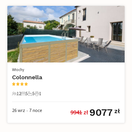
Włochy
Colonnella
12
5
5
1
12 Goście
5 Sypialnie
5 Łazienki
1 Zwierzę domowe
9077
26 wrz
7
noce
zł
9941
 zł
•