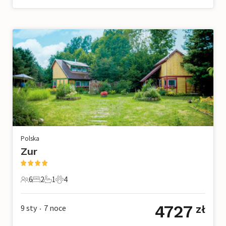
Polska
Zur
6
2
1
4
6 Goście
2 Sypialnie
1 Łazienka
4 Zwierzęta domowe
4727
9 sty
7
noce
zł
•