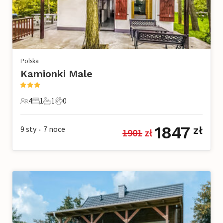
Polska
Kamionki Male
4
1
1
0
4 Goście
1 Sypialnia
1 Łazienka
0 Zwierzęta domowe
1847
9 sty
7
noce
zł
1901
 zł
•