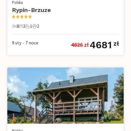
Polska
Rypin-Brzuze
8
3
1
2
8 Goście
3 Sypialnie
1 Łazienka
2 Zwierzęta domowe
4681
9 sty
7
noce
zł
4826
 zł
•
Polska