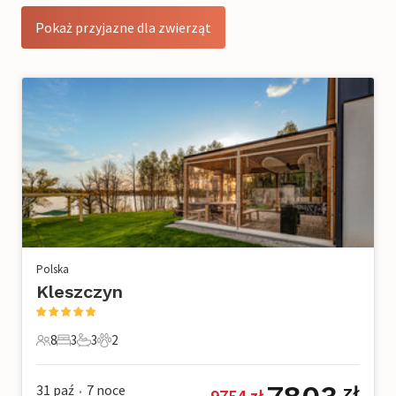
Pokaż przyjazne dla zwierząt
Polska
Kleszczyn
8
3
3
2
8 Goście
3 Sypialnie
3 Łazienki
2 Zwierzęta domowe
31 paź
7
noce
zł
9754
 zł
•