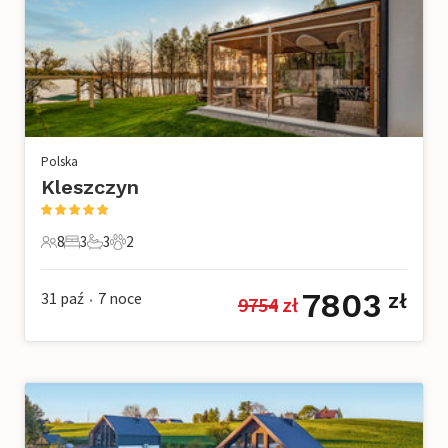
Polska
Kleszczyn
8
3
3
2
8 Goście
3 Sypialnie
3 Łazienki
2 Zwierzęta domowe
7803
31 paź
7
noce
zł
9754
 zł
•