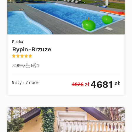
Polska
Rypin-Brzuze
8
3
1
2
8 Goście
3 Sypialnie
1 Łazienka
2 Zwierzęta domowe
4681
9 sty
7
noce
zł
4826
 zł
•