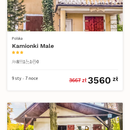
Polska
Kamionki Male
8
1
1
0
8 Goście
1 Sypialnia
1 Łazienka
0 Zwierzęta domowe
3560
9 sty
7
noce
zł
3667
 zł
•