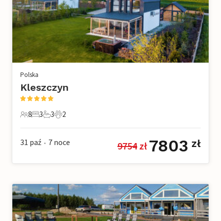
Polska
Kleszczyn
8
3
3
2
8 Goście
3 Sypialnie
3 Łazienki
2 Zwierzęta domowe
7803
31 paź
7
noce
zł
9754
 zł
•