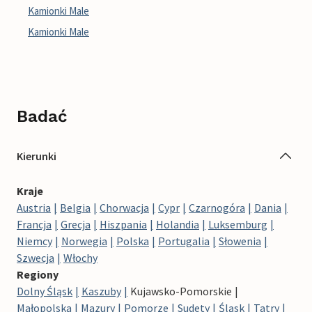
Kamionki Male
Kamionki Male
Badać
Kierunki
Kraje
Austria
Belgia
Chorwacja
Cypr
Czarnogóra
Dania
Francja
Grecja
Hiszpania
Holandia
Luksemburg
Niemcy
Norwegia
Polska
Portugalia
Słowenia
Szwecja
Włochy
Regiony
Dolny Śląsk
Kaszuby
Kujawsko-Pomorskie
Małopolska
Mazury
Pomorze
Sudety
Śląsk
Tatry