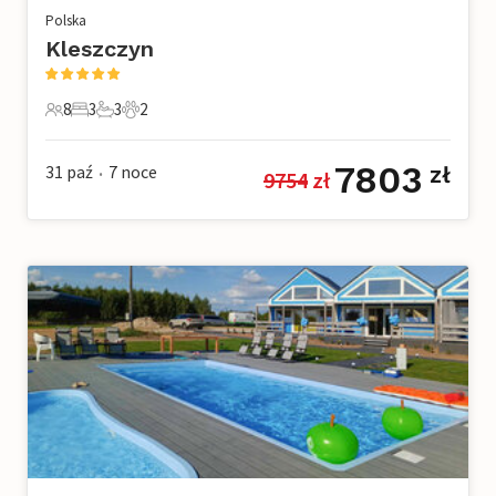
Polska
Kleszczyn
8
3
3
2
8 Goście
3 Sypialnie
3 Łazienki
2 Zwierzęta domowe
7803
31 paź
7
noce
zł
9754
 zł
•