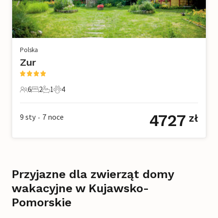
Polska
Zur
6
2
1
4
6 Goście
2 Sypialnie
1 Łazienka
4 Zwierzęta domowe
4727
9 sty
7
noce
zł
•
Przyjazne dla zwierząt domy
wakacyjne w Kujawsko-
Pomorskie