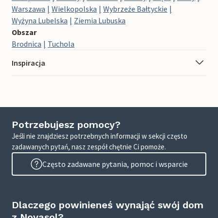
Warszawa
Wielkopolska
Wybrzeże Bałtyckie
Wyżyna Lubelska
Ziemia Lubuska
Obszar
Brodnica
Tuchola
Inspiracja
Potrzebujesz pomocy?
Jeśli nie znajdziesz potrzebnych informacji w sekcji często
zadawanych pytań, nasz zespół chętnie Ci pomoże.
Często zadawane pytania, pomoc i wsparcie
Dlaczego powinieneś wynająć swój dom
z Novasol?