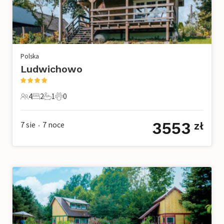
Polska
Ludwichowo
4
2
1
0
4 Goście
2 Sypialnie
1 Łazienka
0 Zwierzęta domowe
3553
7 sie
7
noce
zł
•