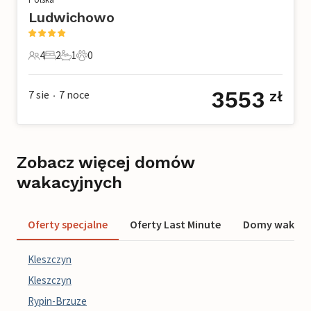
Ludwichowo
4
2
1
0
4 Goście
2 Sypialnie
1 Łazienka
0 Zwierzęta domowe
3553
7 sie
7
noce
zł
•
Zobacz więcej domów
wakacyjnych
Oferty specjalne
Oferty Last Minute
Domy wakacyj
Kleszczyn
Kleszczyn
Rypin-Brzuze