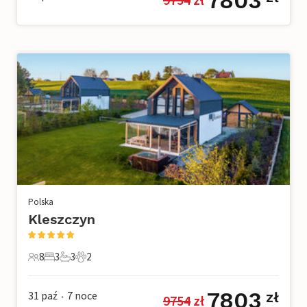
7803
Polska
Kleszczyn
8
3
3
2
8 Goście
3 Sypialnie
3 Łazienki
2 Zwierzęta domowe
7803
31 paź
7
noce
zł
9754
 zł
•