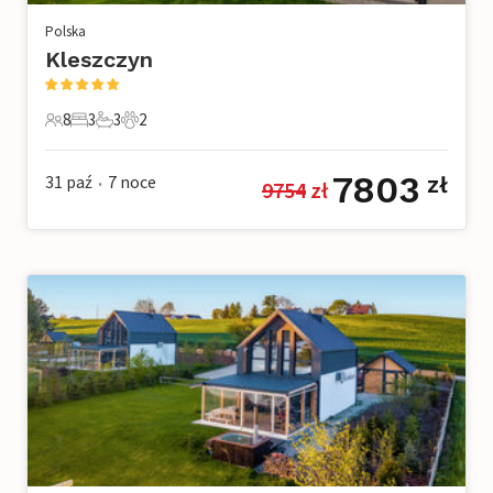
Polska
Kleszczyn
8
3
3
2
8 Goście
3 Sypialnie
3 Łazienki
2 Zwierzęta domowe
7803
31 paź
7
noce
zł
9754
 zł
•