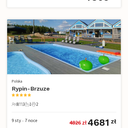
Polska
Rypin-Brzuze
8
3
1
2
8 Goście
3 Sypialnie
1 Łazienka
2 Zwierzęta domowe
4681
9 sty
7
noce
zł
4826
 zł
•