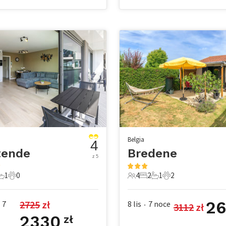
Belgia
4
tende
Bredene
z 5
1
0
4
2
1
2
e
pialnie
1 Łazienka
0 Zwierzęta domowe
4 Goście
2 Sypialnie
1 Łazienka
2 Zwierzęta dom
26
2725
 zł
7
8 lis
7
noce
3112
 zł
•
2330
zł