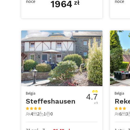
noce
1964
noce
zł
Belgia
Belgia
4.7
Steffeshausen
Rek
z 5
4
2
1
0
6
3
4 Goście
2 Sypialnie
1 Łazienka
0 Zwierzęta domowe
6 Gości
3 Sy