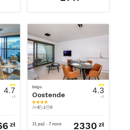
Belgia
4.7
4.3
Oostende
z 5
z 5
4
1
0
owe
4 Goście
1 Łazienka
0 Zwierzęta domowe
66
2330
31 paź
7
noce
zł
zł
•