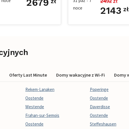
2679
2492
 zł
7
noce
31 paź
7
zł
•
noce
2143
zł
cyjnych
Oferty Last Minute
Domy wakacyjne z Wi-Fi
Domy w
Rekem-Lanaken
Poperinge
Oostende
Oostende
Westende
Daverdisse
Frahan-sur-Semois
Oostende
Oostende
Steffeshausen