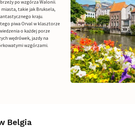
ybrzeży po wzgórza Walonii.
 miasta, takie jak Bruksela,
fantastycznego kraju.
tego piwa Orval w klasztorze
wiedzenia o każdej porze
szych wędrówek, jazdy na
agórkowatymi wzgórzami.
w Belgia