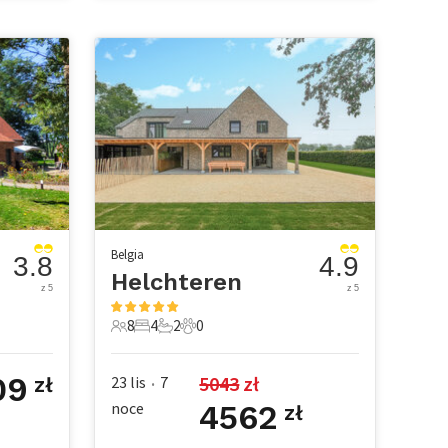
Belgia
3.8
4.9
Helchteren
z 5
z 5
8
4
2
0
owe
8 Goście
4 Sypialnie
2 Łazienki
0 Zwierzęta domowe
09
5043
 zł
23 lis
7
zł
•
noce
4562
zł