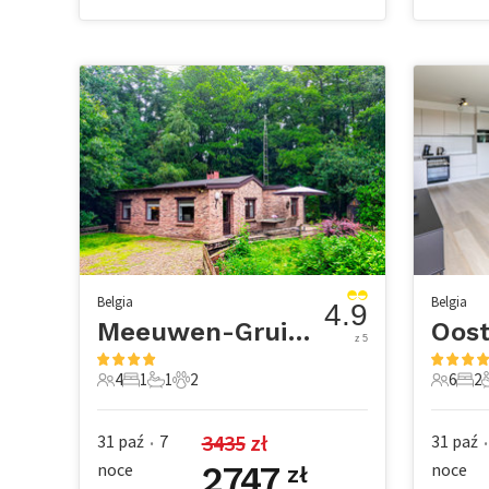
Belgia
Belgia
4.9
Meeuwen-Gruitrode
Oos
z 5
4
1
1
2
6
2
4 Goście
1 Sypialnia
1 Łazienka
2 Zwierzęta domowe
6 Gości
2 Sy
3435
 zł
31 paź
7
31 paź
•
•
noce
2747
noce
zł