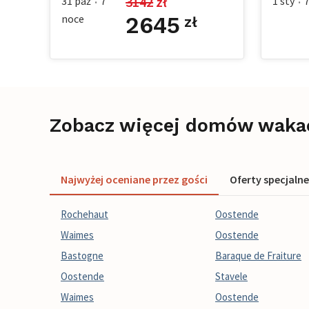
3142
 zł
31 paź
7
1 sty
•
•
noce
2645
zł
Zobacz więcej domów waka
Najwyżej oceniane przez gości
Oferty specjalne
Rochehaut
Oostende
Waimes
Oostende
Bastogne
Baraque de Fraiture
Oostende
Stavele
Waimes
Oostende