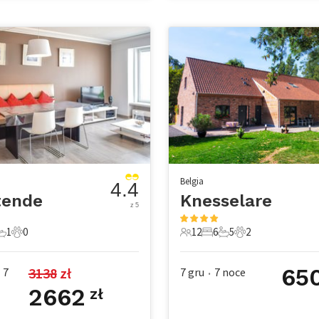
Belgia
4.4
tende
Knesselare
z 5
1
0
12
6
5
2
e
pialnie
1 Łazienka
0 Zwierzęta domowe
12 Goście
6 Sypialnie
5 Łazienki
2 Zwierzęta dom
65
3138
 zł
7
7 gru
7
noce
•
2662
zł