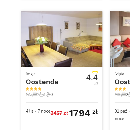
Belgia
Belgia
4.4
Oostende
Oos
z 5
5
2
1
0
6
2
5 Goście
2 Sypialnie
1 Łazienka
0 Zwierzęta domowe
6 Gości
2 Sy
1794
4 lis
7
noce
31 paź
zł
2457
 zł
•
•
noce