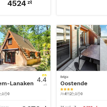
4524
zł
Belgia
4.4
em-Lanaken
Oostende
z 5
1
0
4
2
1
0
e
pialnie
1 Łazienka
0 Zwierzęta domowe
4 Goście
2 Sypialnie
1 Łazienka
0 Zwierzęta dom