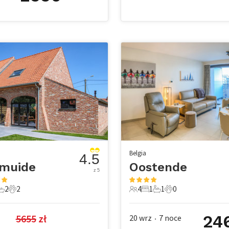
Belgia
4.5
smuide
Oostende
z 5
2
2
4
1
1
0
e
pialnie
 Łazienki
2 Zwierzęta domowe
4 Goście
1 Sypialnia
1 Łazienka
0 Zwierzęta dom
24
5655
 zł
20 wrz
7
noce
•