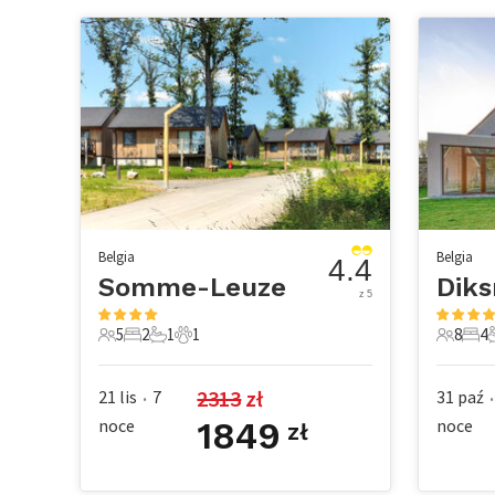
Belgia
Belgia
4.4
Somme-Leuze
Dik
z 5
5
2
1
1
8
4
5 Goście
2 Sypialnie
1 Łazienka
1 Zwierzę domowe
8 Gości
4 Sy
2313
 zł
21 lis
7
31 paź
•
•
noce
1849
noce
zł