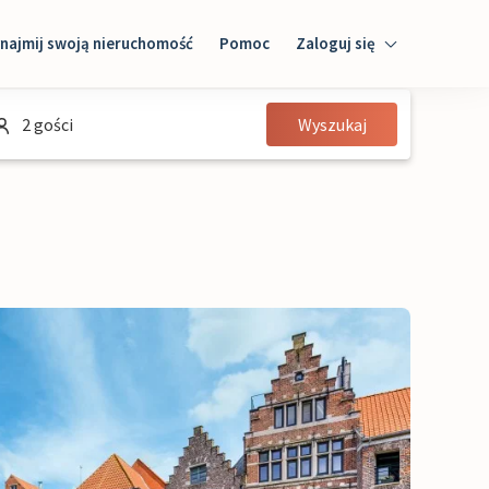
najmij swoją nieruchomość
Pomoc
Zaloguj się
Zaloguj się
2 gości
Wyszukaj
Gość
Właściciel domu