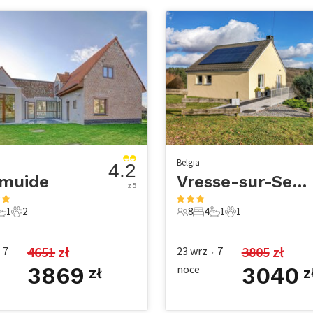
Belgia
4.2
smuide
Vresse-sur-Semois
z 5
1
2
8
4
1
1
e
pialnie
1 Łazienka
2 Zwierzęta domowe
8 Goście
4 Sypialnie
1 Łazienka
1 Zwierzę domow
4651
 zł
3805
 zł
7
23 wrz
7
•
3869
noce
3040
zł
z