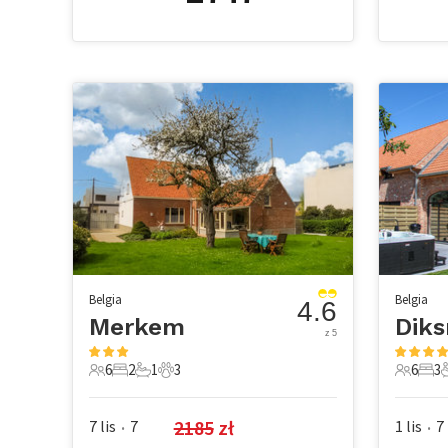
Belgia
Belgia
4.6
Merkem
Dik
z 5
6
2
1
3
6
3
6 Goście
2 Sypialnie
1 Łazienka
3 Zwierzęta domowe
6 Gości
3 Sy
2
2185
 zł
7 lis
7
1 lis
7
•
•