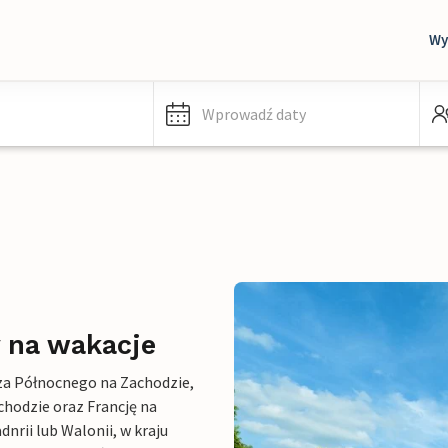
Wy
Wprowadź daty
y na wakacje
orza Północnego na Zachodzie,
chodzie oraz Francję na
nrii lub Walonii, w kraju