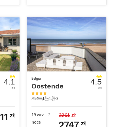
Belgia
4.1
4.5
Oostende
z 5
z 5
4
1
1
0
owe
4 Goście
1 Sypialnia
1 Łazienka
0 Zwierzęta domowe
11
3261
 zł
19 wrz
7
zł
•
noce
2747
zł