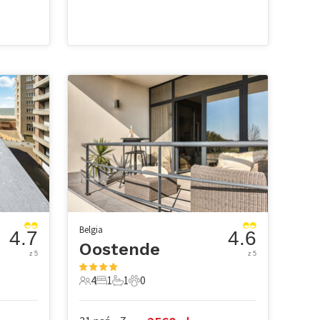
Belgia
4.7
4.6
Oostende
z 5
z 5
4
1
1
0
owe
4 Goście
1 Sypialnia
1 Łazienka
0 Zwierzęta domowe