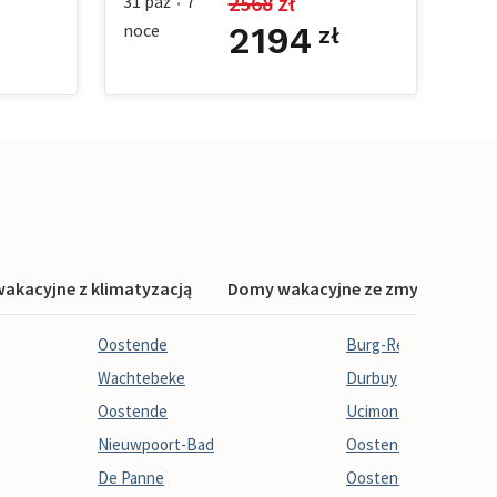
2568
 zł
31 paź
7
•
noce
2194
zł
akacyjne z klimatyzacją
Domy wakacyjne ze zmywarką
Oostende
Burg-Reuland
Wachtebeke
Durbuy
Oostende
Ucimont
Nieuwpoort-Bad
Oostende
De Panne
Oostende