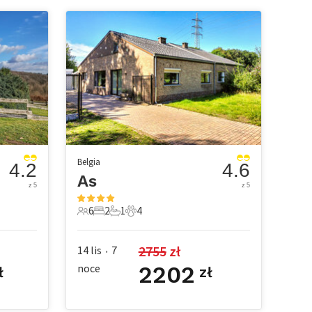
Belgia
4.2
4.6
As
z 5
z 5
6
2
1
4
e
6 Goście
2 Sypialnie
1 Łazienka
4 Zwierzęta domowe
2755
 zł
14 lis
7
•
noce
2202
ł
zł