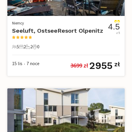
Niemcy
4.5
Seeluft, OstseeResort Olpenitz
z 5
5
2
2
0
5 Goście
2 Sypialnie
2 Łazienki
0 Zwierzęta domowe
2955
15 lis
7
noce
zł
3699
 zł
•