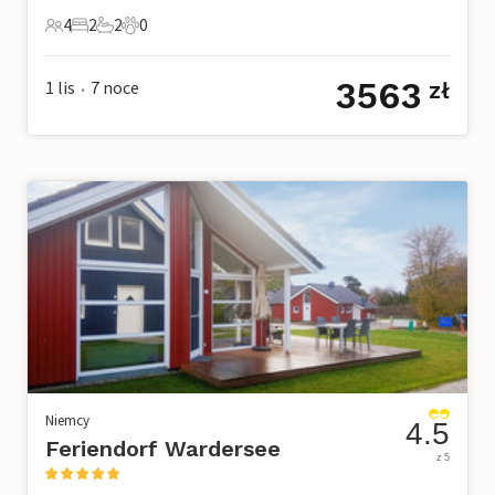
4
2
2
0
4 Goście
2 Sypialnie
2 Łazienki
0 Zwierzęta domowe
3563
1 lis
7
noce
zł
•
Niemcy
4.5
Feriendorf Wardersee
z 5