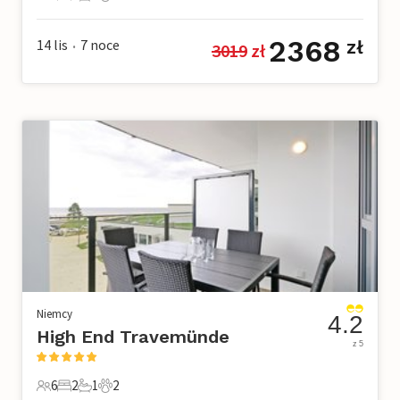
4 Goście
2 Sypialnie
1 Łazienka
3 Zwierzęta domowe
2368
14 lis
7
noce
zł
3019
 zł
•
Niemcy
4.2
High End Travemünde
z 5
6
2
1
2
6 Goście
2 Sypialnie
1 Łazienka
2 Zwierzęta domowe