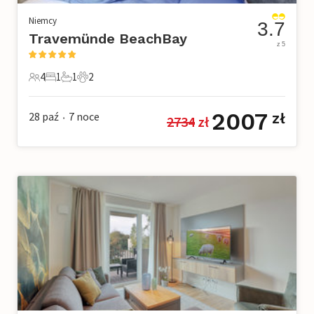
Niemcy
3.7
Travemünde BeachBay
z 5
4
1
1
2
4 Goście
1 Sypialnia
1 Łazienka
2 Zwierzęta domowe
2007
28 paź
7
noce
zł
2734
 zł
•