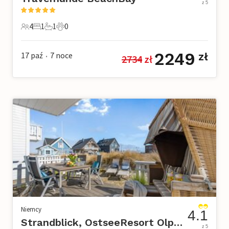
z 5
4
1
1
0
4 Goście
1 Sypialnia
1 Łazienka
0 Zwierzęta domowe
2249
17 paź
7
noce
zł
2734
 zł
•
Niemcy
4.1
Strandblick, OstseeResort Olpenitz
z 5