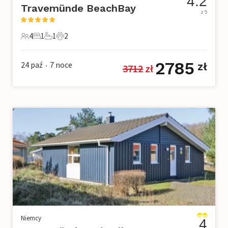
4.2
Travemünde BeachBay
z 5
4
1
1
2
4 Goście
1 Sypialnia
1 Łazienka
2 Zwierzęta domowe
2785
24 paź
7
noce
zł
3712
 zł
•
Niemcy
4