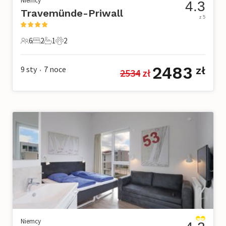
Niemcy
4.3
Travemünde-Priwall
z 5
6
2
1
2
6 Goście
2 Sypialnie
1 Łazienka
2 Zwierzęta domowe
2483
9 sty
7
noce
zł
2534
 zł
•
Niemcy