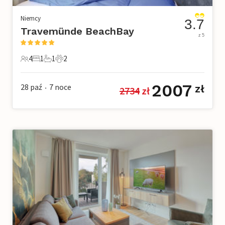
Niemcy
3.7
Travemünde BeachBay
z 5
4
1
1
2
4 Goście
1 Sypialnia
1 Łazienka
2 Zwierzęta domowe
2007
28 paź
7
noce
zł
2734
 zł
•