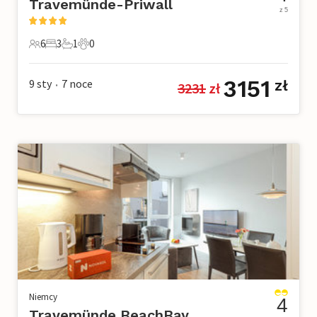
Travemünde-Priwall
z 5
6
3
1
0
6 Goście
3 Sypialnie
1 Łazienka
0 Zwierzęta domowe
3151
9 sty
7
noce
zł
3231
 zł
•
Niemcy
4
Travemünde BeachBay