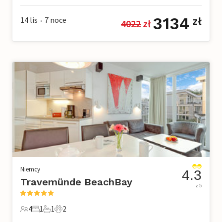
3134
14 lis
7
noce
zł
4022
 zł
•
Niemcy
4.3
Travemünde BeachBay
z 5
4
1
1
2
4 Goście
1 Sypialnia
1 Łazienka
2 Zwierzęta domowe