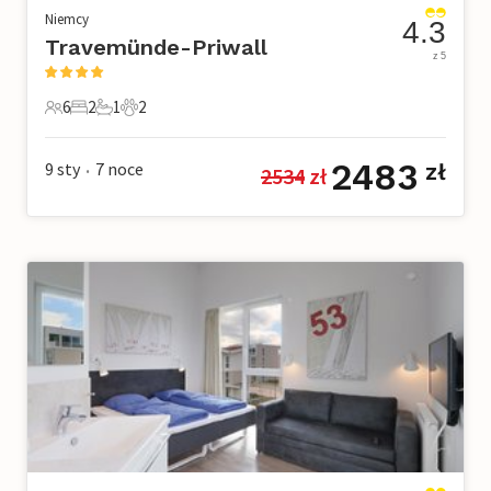
Niemcy
4.3
Travemünde-Priwall
z 5
6
2
1
2
6 Goście
2 Sypialnie
1 Łazienka
2 Zwierzęta domowe
2483
9 sty
7
noce
zł
2534
 zł
•