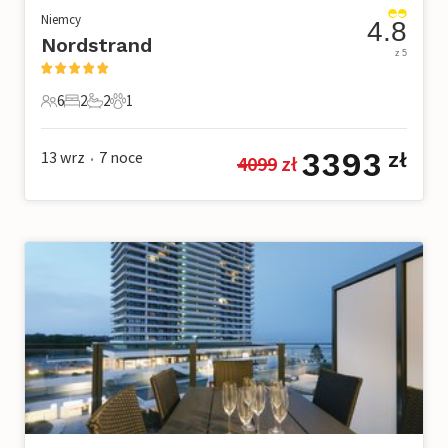
Niemcy
4.8
Nordstrand
z 5
6
2
2
1
6 Goście
2 Sypialnie
2 Łazienki
1 Zwierzę domowe
3393
13 wrz
7
noce
zł
4099
 zł
•