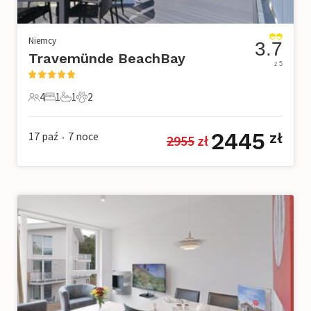
Niemcy
3.7
Travemünde BeachBay
z 5
4
1
1
2
4 Goście
1 Sypialnia
1 Łazienka
2 Zwierzęta domowe
2445
17 paź
7
noce
zł
2955
 zł
•