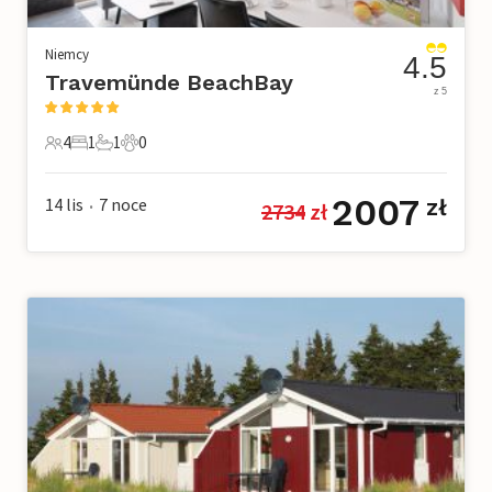
Niemcy
4.5
Travemünde BeachBay
z 5
4
1
1
0
4 Goście
1 Sypialnia
1 Łazienka
0 Zwierzęta domowe
2007
14 lis
7
noce
zł
2734
 zł
•