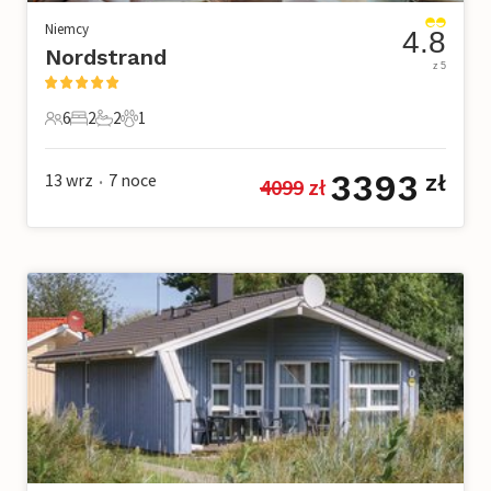
Niemcy
4.8
Nordstrand
z 5
6
2
2
1
6 Goście
2 Sypialnie
2 Łazienki
1 Zwierzę domowe
3393
13 wrz
7
noce
zł
4099
 zł
•