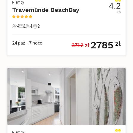
Niemcy
4.2
Travemünde BeachBay
z 5
4
1
1
2
4 Goście
1 Sypialnia
1 Łazienka
2 Zwierzęta domowe
2785
24 paź
7
noce
zł
3712
 zł
•
Niemcy