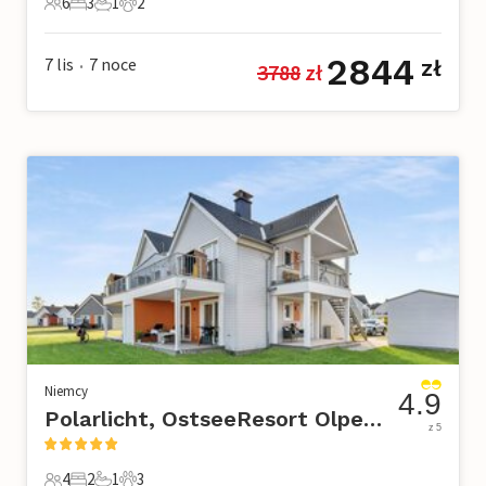
6
3
1
2
6 Goście
3 Sypialnie
1 Łazienka
2 Zwierzęta domowe
2844
7 lis
7
noce
zł
3788
 zł
•
Niemcy
4.9
Polarlicht, OstseeResort Olpenitz
z 5
4
2
1
3