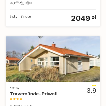
4
2
1
0
4 Goście
2 Sypialnie
1 Łazienka
0 Zwierzęta domowe
2049
9 sty
7
noce
zł
•
Niemcy
3.9
Travemünde-Priwall
z 5