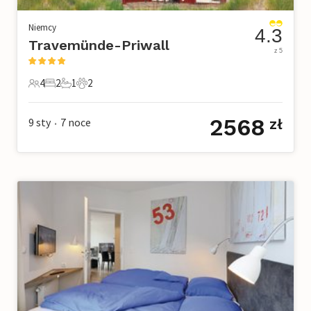
Niemcy
4.3
Travemünde-Priwall
z 5
4
2
1
2
4 Goście
2 Sypialnie
1 Łazienka
2 Zwierzęta domowe
2568
9 sty
7
noce
zł
•