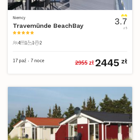
Niemcy
3.7
Travemünde BeachBay
z 5
4
1
1
2
4 Goście
1 Sypialnia
1 Łazienka
2 Zwierzęta domowe
2445
17 paź
7
noce
zł
2955
 zł
•