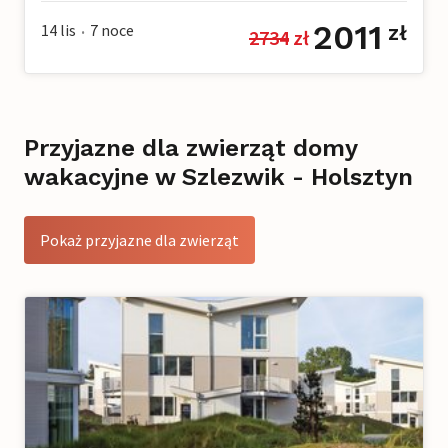
2011
14 lis
7
noce
zł
2734
 zł
•
Przyjazne dla zwierząt domy
wakacyjne w Szlezwik - Holsztyn
Pokaż przyjazne dla zwierząt