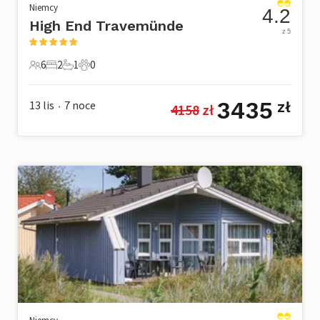
Niemcy
4.2
High End Travemünde
z 5
6
2
1
0
6 Goście
2 Sypialnie
1 Łazienka
0 Zwierzęta domowe
3435
13 lis
7
noce
zł
4158
 zł
•