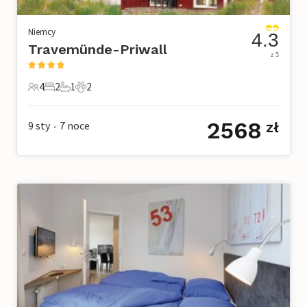
Niemcy
4.3
Travemünde-Priwall
z 5
4
2
1
2
4 Goście
2 Sypialnie
1 Łazienka
2 Zwierzęta domowe
2568
9 sty
7
noce
zł
•