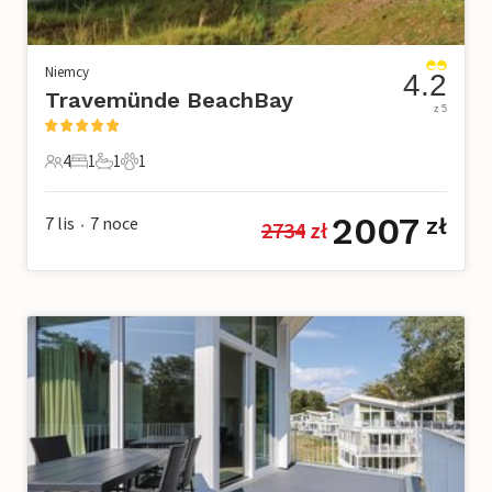
Niemcy
4.2
Travemünde BeachBay
z 5
4
1
1
1
4 Goście
1 Sypialnia
1 Łazienka
1 Zwierzę domowe
2007
7 lis
7
noce
zł
2734
 zł
•