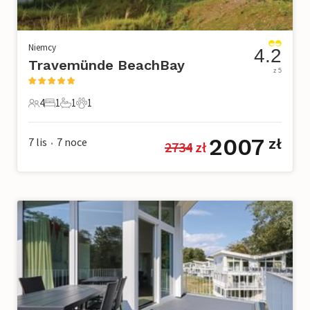
Niemcy
4.2
Travemünde BeachBay
z 5
4
1
1
1
4 Goście
1 Sypialnia
1 Łazienka
1 Zwierzę domowe
2007
7 lis
7
noce
zł
2734
 zł
•