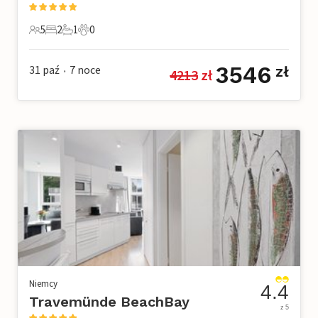
5
2
1
0
5 Goście
2 Sypialnie
1 Łazienka
0 Zwierzęta domowe
3546
31 paź
7
noce
zł
4213
 zł
•
Niemcy
4.4
Travemünde BeachBay
z 5