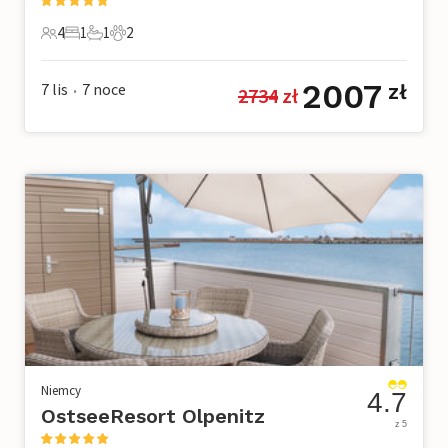
4
1
1
2
4 Goście
1 Sypialnia
1 Łazienka
2 Zwierzęta domowe
2007
7 lis
7
noce
zł
2734
 zł
•
Niemcy
4.7
OstseeResort Olpenitz
z 5