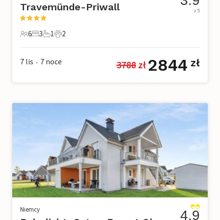
3.9
Travemünde-Priwall
z 5
6
3
1
2
6 Goście
3 Sypialnie
1 Łazienka
2 Zwierzęta domowe
2844
7 lis
7
noce
zł
3788
 zł
•
Niemcy
4.9