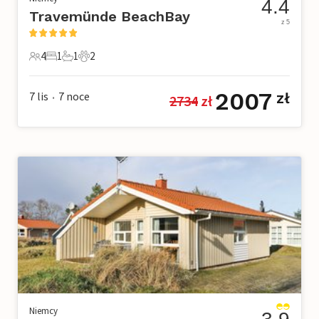
4.4
Travemünde BeachBay
z 5
4
1
1
2
4 Goście
1 Sypialnia
1 Łazienka
2 Zwierzęta domowe
2007
7 lis
7
noce
zł
2734
 zł
•
Niemcy