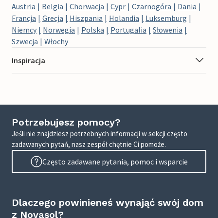
Austria
Belgia
Chorwacja
Cypr
Czarnogóra
Dania
Francja
Grecja
Hiszpania
Holandia
Luksemburg
Niemcy
Norwegia
Polska
Portugalia
Słowenia
Szwecja
Włochy
Inspiracja
Potrzebujesz pomocy?
Jeśli nie znajdziesz potrzebnych informacji w sekcji często
zadawanych pytań, nasz zespół chętnie Ci pomoże.
Często zadawane pytania, pomoc i wsparcie
Dlaczego powinieneś wynająć swój dom
z Novasol?