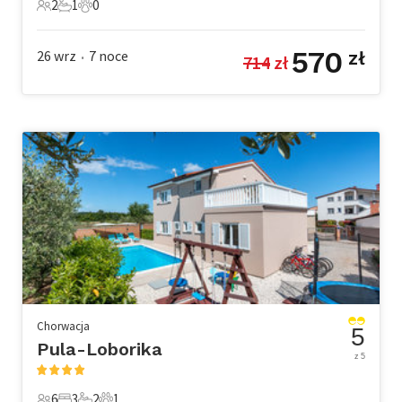
2
1
0
2 Goście
1 Łazienka
0 Zwierzęta domowe
570
26 wrz
7
noce
zł
714
 zł
•
Chorwacja
5
Pula-Loborika
z 5
6
3
2
1