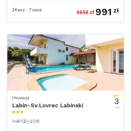
991
24 wrz
7
noce
zł
1152
 zł
•
Chorwacja
3
Labin-Sv.Lovrec Labinski
z 5
6
3
1
0
6 Goście
3 Sypialnie
1 Łazienka
0 Zwierzęta domowe