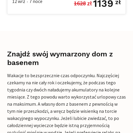
1139
12 wrz
7
noce
zł
1628
 zł
•
Znajdź swój wymarzony dom z
basenem
Wakacje to bezsprzecznie czas odpoczynku. Najczęściej
czekamy na nie cały rok i oczekujemy, że podczas tego
tygodnia czy dwóch naładujemy akumulatory na kolejne
miesiące. Z tego powodu warto wykorzystać urlopowy czas
na maksimum. A własny dom z basenem z pewnością w
tym nie przeszkodzi, a wręcz będzie wisienką na torcie
wakacyjnego wypoczynku. Jeżeli lubicie zwiedzać, to po
całodziennej wycieczce będzie istną przyjemnością
rozluźnić mięśnie w wodzie. Jeżeli preferujecie relaks na