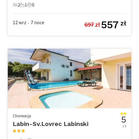
2
1
0
2 Goście
1 Łazienka
0 Zwierzęta domowe
557
12 wrz
7
noce
zł
697
 zł
•
Chorwacja
5
Labin-Sv.Lovrec Labinski
z 5