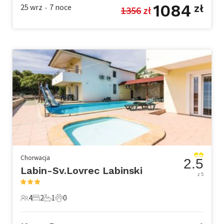
1084
25 wrz
7
noce
zł
1356
 zł
•
Chorwacja
2.5
Labin-Sv.Lovrec Labinski
z 5
4
2
1
0
4 Goście
2 Sypialnie
1 Łazienka
0 Zwierzęta domowe