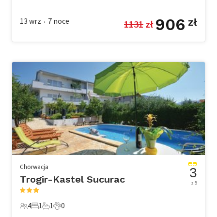
906
13 wrz
7
noce
zł
1131
 zł
•
Chorwacja
3
Trogir-Kastel Sucurac
z 5
4
1
1
0
4 Goście
1 Sypialnia
1 Łazienka
0 Zwierzęta domowe