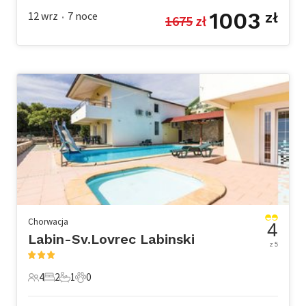
1003
12 wrz
7
noce
zł
1675
 zł
•
Chorwacja
4
Labin-Sv.Lovrec Labinski
z 5
4
2
1
0
4 Goście
2 Sypialnie
1 Łazienka
0 Zwierzęta domowe