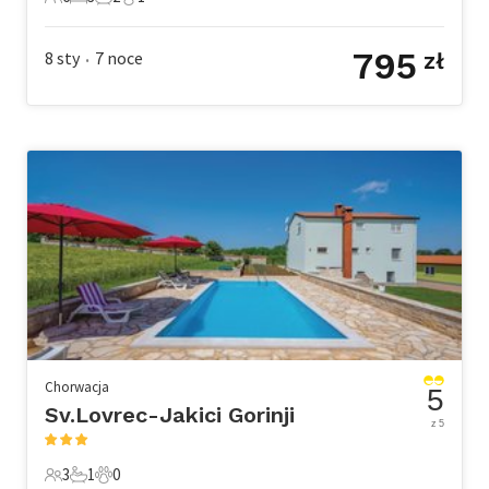
6 Goście
3 Sypialnie
2 Łazienki
1 Zwierzę domowe
795
8 sty
7
noce
zł
•
Chorwacja
5
Sv.Lovrec-Jakici Gorinji
z 5
3
1
0
3 Goście
1 Łazienka
0 Zwierzęta domowe