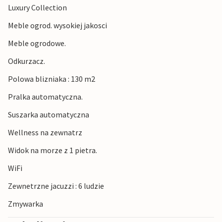
Luxury Collection
emanuje dawna wioska rybacka. Do słynnego Parku
Narodowego Brijuni z wyspami tuż przy wybrzeżu można
Meble ogrod. wysokiej jakosci
dotrzeć łodzią. Niedaleko znajduje się również portowe
Meble ogrodowe.
miasto Pula.
Odkurzacz.
Polowa blizniaka : 130 m2
Pralka automatyczna.
Suszarka automatyczna
Wellness na zewnatrz
Widok na morze z 1 pietra.
WiFi
Zewnetrzne jacuzzi : 6 ludzie
Zmywarka