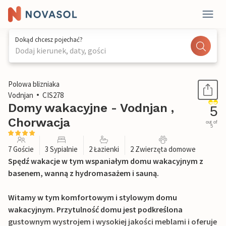
Dokąd chcesz pojechać?
Dodaj kierunek, daty, gości
1 / 37
Polowa blizniaka
Vodnjan
CIS278
Domy wakacyjne - Vodnjan ,
5
Chorwacja
out of
5
7 Goście
3 Sypialnie
2 Łazienki
2 Zwierzęta domowe
Spędź wakacje w tym wspaniałym domu wakacyjnym z
basenem, wanną z hydromasażem i sauną.
Witamy w tym komfortowym i stylowym domu
wakacyjnym. Przytulność domu jest podkreślona
gustownym wystrojem i wysokiej jakości meblami i oferuje