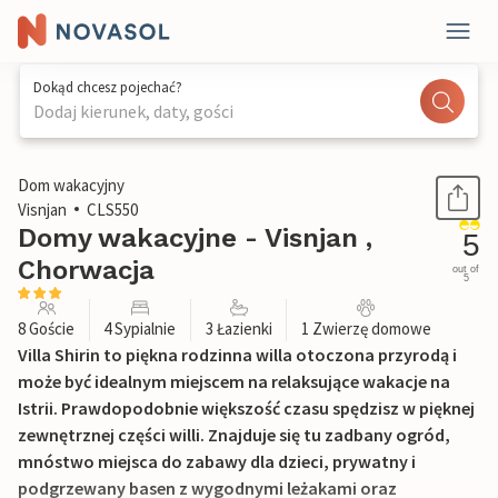
Dokąd chcesz pojechać?
Dodaj kierunek, daty, gości
1 / 50
Dom wakacyjny
Visnjan
CLS550
Domy wakacyjne - Visnjan ,
5
Chorwacja
out of
5
8 Goście
4 Sypialnie
3 Łazienki
1 Zwierzę domowe
Villa Shirin to piękna rodzinna willa otoczona przyrodą i
może być idealnym miejscem na relaksujące wakacje na
Istrii. Prawdopodobnie większość czasu spędzisz w pięknej
zewnętrznej części willi. Znajduje się tu zadbany ogród,
mnóstwo miejsca do zabawy dla dzieci, prywatny i
podgrzewany basen z wygodnymi leżakami oraz