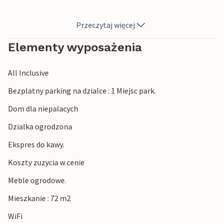
Goście mogą spędzać czas na świeżym powietrzu na
Przeczytaj więcej
tarasie, korzystając z wygodnych mebli ogrodowych i
smakołyków z grilla.
Elementy wyposażenia
Spacer na plażę i cieszyć się morzem i słońcem, restauracje
All Inclusive
i sklepy są również w odległości spaceru. Zadar to
wspaniałe miasto z fascynującą mieszanką wspaniałych
Bezplatny parking na dzialce : 1 Miejsc park.
plaż, ekscytującej historii i tętniącego życiem nocnego
Dom dla niepalacych
życia.
Dzialka ogrodzona
Wakacje w tym pięknym apartamencie na długo
Ekspres do kawy.
pozostaną w pamięci.
Koszty zuzycia w cenie
Meble ogrodowe.
Mieszkanie : 72 m2
WiFi