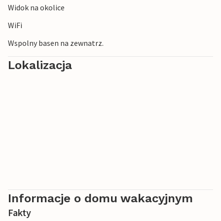
Widok na okolice
okolicę dobrze oznakowanymi szlakami pieszymi i
rowerowymi.
WiFi
Wspolny basen na zewnatrz.
Lokalizacja
Informacje o domu wakacyjnym
Fakty