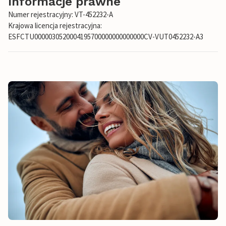
Informacje prawne
Numer rejestracyjny: VT-452232-A
Krajowa licencja rejestracyjna:
ESFCTU0000030520004195700000000000000CV-VUT0452232-A3