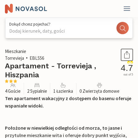
Dokąd chcesz pojechać?
Dodaj kierunek, daty, gości
1 / 20
Mieszkanie
Torrevieja
EBL556
Apartament - Torrevieja ,
4.7
Hiszpania
out of 5
4 Goście
2 Sypialnie
1 Łazienka
0 Zwierzęta domowe
Ten apartament wakacyjny z dostępem do basenu oferuje
wspaniałe widoki.
Położone w niewielkiej odległości od morza, to jasne i
przytulne mieszkanie wita i oferuje dobry punkt wyjścia,