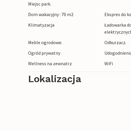
Miejsc park.
Wybierz się na spokojny spacer na plażę w
Dom wakacyjny : 70 m2
Ekspres do k
długim spacerem wzdłuż łagodnego wybrz
Klimatyzacja
Ładowarka d
historyczną twierdzą Hals Skanse lub wy
elektrycznyc
tereny Jutlandii Północnej. Odwiedź Aa
Meble ogrodowe.
Odkurzacz.
promenadą wzdłuż Limfjordu i tętniącym
Ogród prywatny
Udogodnieni
Wellness na zewnatrz
WiFi
Lokalizacja