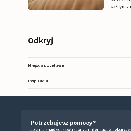
każdym z 
Odkryj
Miejsca docelowe
Inspiracja
Potrzebujesz pomocy?
Jeśli nie znajdziesz potrzebnych informacji w sekcji c