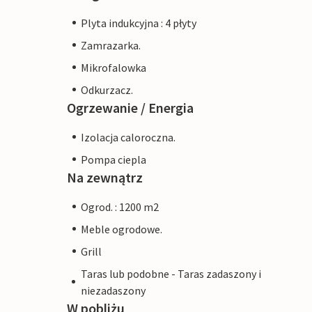
Plyta indukcyjna : 4 płyty
Zamrazarka.
Mikrofalowka
Odkurzacz.
Ogrzewanie / Energia
Izolacja caloroczna.
Pompa ciepla
Na zewnątrz
Ogrod. : 1200 m2
Meble ogrodowe.
Grill
Taras lub podobne - Taras zadaszony i
niezadaszony
W pobliżu