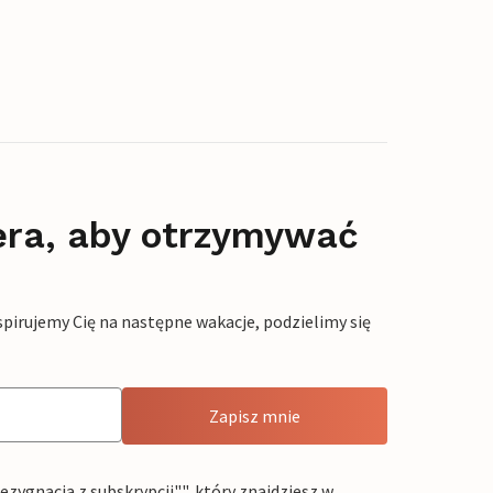
era, aby otrzymywać
pirujemy Cię na następne wakacje, podzielimy się
Zapisz mnie
ygnacja z subskrypcji"", który znajdziesz w