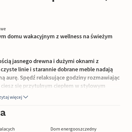
owe
tym domu wakacyjnym z wellness na świeżym
ością jasnego drewna i dużymi oknami z
czyste linie i starannie dobrane meble nadają
 aurę. Spędź relaksujące godziny rozmawiając
i ciesz się przytulnym ciepłem w stylowym
ytaj więcej
sz się otaczającą Cię zielenią. Zjedz śniadanie
ia
taków i po prostu zrelaksuj się. Weź kojącą
ończ dzień grillem.
alacych
Dom energooszczedny