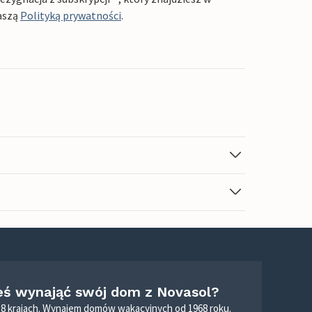
aszą
Polityką prywatności
.
eś wynająć swój dom z Novasol?
8 krajach. Wynajem domów wakacyjnych od 1968 roku.