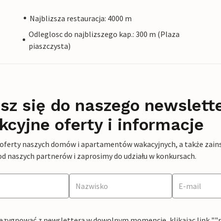
Najblizsza restauracja: 4000 m
Odleglosc do najblizszego kap.: 300 m (Plaza
piaszczysta)
sz się do naszego newslett
kcyjne oferty i informacje
 oferty naszych domów i apartamentów wakacyjnych, a także zains
od naszych partnerów i zaprosimy do udziału w konkursach.
ezygnować z newslettera w dowolnym momencie, klikając link ""rez