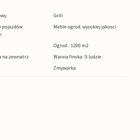
 Torndrup i ciesz się spokojną kąpielą lub
awy.
Grill
eża. Zwiedzaj pobliskie miasto portowe Hals z
o pojazdów
Meble ogrod. wysokiej jakosci
bierz się na wycieczkę rowerową przez otwarte
h
lborg z muzeum sztuki nowoczesnej Kunsten,
Ogrod. : 1200 m2
 życiem starym centrum miasta.
a na zewnatrz
Wanna finska : 5 ludzie
Zmywarka