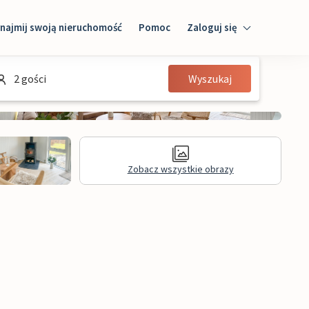
najmij swoją nieruchomość
Pomoc
Zaloguj się
Zaloguj się
2 gości
Wyszukaj
Gość
Właściciel domu
Zobacz wszystkie obrazy