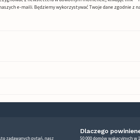
naszych e-maili. Będziemy wykorzystywać Twoje dane zgodnie z n
Dlaczego powinien
zęsto zadawanych pytań, nasz
50 000 domów wakacyjnych w 1