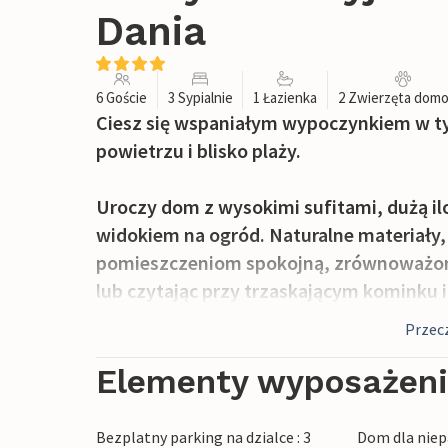
Dania
6 Goście
3 Sypialnie
1 Łazienka
2 Zwierzęta dom
Ciesz się wspaniałym wypoczynkiem w 
powietrzu i blisko plaży.
Uroczy dom z wysokimi sufitami, dużą il
widokiem na ogród. Naturalne materiały, 
pomieszczeniom spokojną, zrównoważoną
lub czytając przy trzaskającym kominku 
otoczeniu.
Przecz
Wyjdź na piękny taras z poranną kawą i cie
Elementy wyposażen
w promieniach słońca, posłuchaj śpiewu p
kąpiel w fińskiej drewnianej wannie i zak
Bezplatny parking na dzialce : 3
Dom dla niep