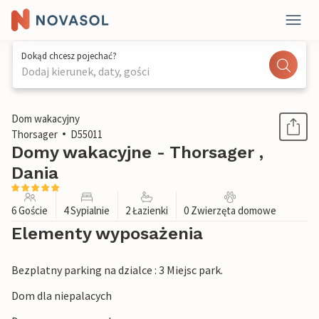
Dokąd chcesz pojechać?
Dodaj kierunek, daty, gości
1 / 6
Dom wakacyjny
Thorsager
D55011
Domy wakacyjne - Thorsager ,
Dania
6 Goście
4 Sypialnie
2 Łazienki
0 Zwierzęta domowe
Elementy wyposażenia
Bezplatny parking na dzialce : 3 Miejsc park.
Dom dla niepalacych