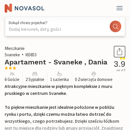
Dokąd chcesz pojechać?
Dodaj kierunek, daty, gości
1 / 33
Mieszkanie
Svaneke
I65853
Apartament - Svaneke , Dania
3.9
out of 5
6 Goście
2 Sypialnie
1 Łazienka
0 Zwierzęta domowe
Atrakcyjne mieszkanie w pięknym kompleksie z muru
pruskiego w centrum Svaneke.
To piękne mieszkanie jest idealnie położone w pobliżu
rynku i portu, dzięki czemu można łatwo dotrzeć do
wszystkiego, czego potrzebujesz. Dzięki sześciu łóżkom
jest tu miejsce dla rodziny lub grupy przyjaciół. Znajdziesz