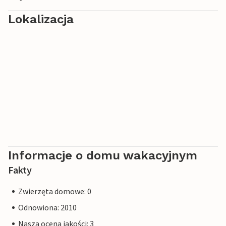
na wzgórza i doświadczyć fantastycznej przyrody.
Lokalizacja
Czeka Cię kilka wspaniałych dni w popularnym Svaneke.
Informacje o domu wakacyjnym
Fakty
Zwierzęta domowe: 0
Odnowiona: 2010
Nasza ocena jakości: 3