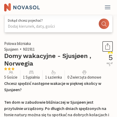
Dokąd chcesz pojechać?
Dodaj kierunek, daty, gości
1 / 24
Polowa blizniaka
Sjusjøen
N31911
Domy wakacyjne - Sjusjøen ,
5
Norwegia
out of
5
5 Goście
1 Sypialnia
1 Łazienka
0 Zwierzęta domowe
Chcesz spędzić następne wakacje w pięknej okolicy w
Sjusjøen?
Ten dom w zabudowie bliźniaczej w Sjusjøen jest
przytulnie urządzony. Po długich dniach spędzonych na
łonie natury można się tu spotkać na dobrych kolacjach i