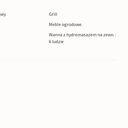
awy.
Grill
 do uprawiania turystyki pieszej i rowerowej,
Meble ogrodowe.
karskich. Zimą można tu doskonale jeździć na
Wanna z hydromasazem na zewn. :
6 ludzie
 rodzinom domu wakacyjnym, który na długo