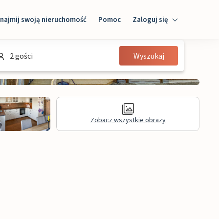
najmij swoją nieruchomość
Pomoc
Zaloguj się
Zaloguj się
2 gości
Wyszukaj
Gość
Właściciel domu
Zobacz wszystkie obrazy
Recenzje