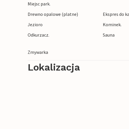
hydromasażem na świeżym powietrzu.
Miejsc park.
Drewno opalowe (platne)
Ekspres do k
Latem w okolicy panują doskonałe warunki
Jezioro
Kominek.
a w górach znajduje się wiele łowisk węd
nartach.
Odkurzacz.
Sauna
Zapraszamy na pobyt w tym przyjaznym
Zmywarka
pozostanie w pamięci.
Lokalizacja