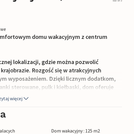
out of 5
owe
 komfortowym domu wakacyjnym z centrum
znej lokalizacji, gdzie można pozwolić
rajobrazie. Rozgość się w atrakcyjnych
m wyposażeniem. Dzięki licznym dodatkom,
anki sterowane, pulk i kiełbaski, dom oferuje
paniałego pobytu! Po aktywnym dniu na łonie
ytaj więcej
Przestronna sofa zaprasza do relaksu po
ory przy trzaskającym kominku.
ia
 tarasie, a najlepiej wykąp się w wannie z
alacych
Dom wakacyjny : 125 m2