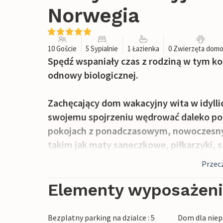
Norwegia
10 Goście
5 Sypialnie
1 Łazienka
0 Zwierzęta dom
Spędź wspaniały czas z rodziną w tym
odnowy biologicznej.
Zachęcający dom wakacyjny wita w idyllic
swojemu spojrzeniu wędrować daleko po k
pokojach z ponadczasowym, nowoczesny
takim jak maty saneczkowe, piłkarzyki, s
wszystkie udogodnienia potrzebne do ws
Przecz
natury można zrelaksować się w saunie. 
przygodach, czekamy na przytulne wiecz
Elementy wyposażen
Daj się oczarować wspaniałym widokom na
Bezplatny parking na dzialce : 5
Dom dla niep