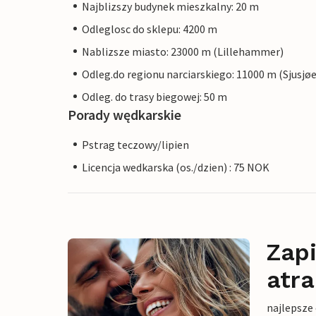
Najblizszy budynek mieszkalny: 20 m
Odleglosc do sklepu: 4200 m
Nablizsze miasto: 23000 m (Lillehammer)
Odleg.do regionu narciarskiego: 11000 m (Sjusjø
Odleg. do trasy biegowej: 50 m
Porady wędkarskie
Pstrag teczowy/lipien
Licencja wedkarska (os./dzien) : 75 NOK
Zapi
atra
najlepsze