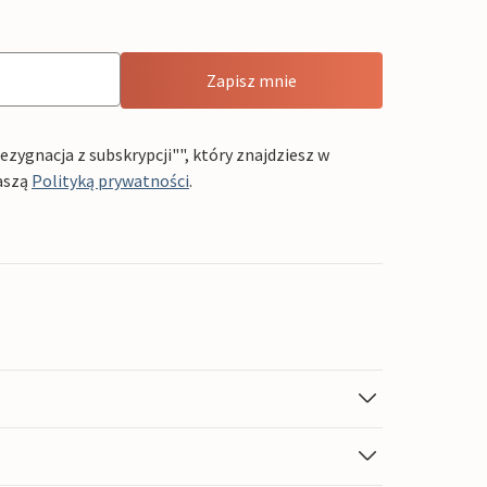
Zapisz mnie
ygnacja z subskrypcji"", który znajdziesz w
aszą
Polityką prywatności
.