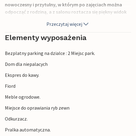
nowoczesny i przytulny, w którym po zajęciach można
odpocząć z rodziną, a z salonu roztacza się piękny widok
na fiord.
Przeczytaj więcej
Możesz także podziwiać widok z tarasu, obserwować
Elementy wyposażenia
dzieci biegające po rozległym terenie ze sprzętem do
zabawy i pozwolić sobie na wędrówkę po wodzie, a
Bezplatny parking na dzialce : 2 Miejsc park.
następnie zebrać całą rodzinę przy ognisku.
Dom dla niepalacych
Wędrówka przez majestatyczny górski świat
Ekspres do kawy.
Sunnmørsalpene, gdzie czekają na Ciebie spektakularne
widoki i świeże górskie powietrze. Pobliskie szczyty
Fiord
zapraszają na dłuższe wycieczki. Możesz także zwiedzić
Meble ogrodowe.
małe, urocze wioski w okolicy. Wybierz się na platformę
widokową na lokalnej górze Ørsta lub popłyń promem na
Miejsce do oprawiania ryb zewn
panoramiczną wycieczkę po fiordzie. Zimą region
Odkurzacz.
zamienia się w raj dla miłośników sportów zimowych.
Skorzystaj ze stoków narciarskich, tras do narciarstwa
Pralka automatyczna.
biegowego lub wybierz się na wędrówkę w rakietach