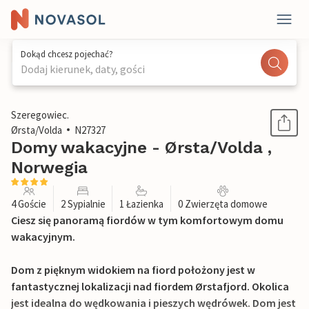
Dokąd chcesz pojechać?
Dodaj kierunek, daty, gości
1 / 32
Szeregowiec.
Ørsta/Volda
N27327
Domy wakacyjne - Ørsta/Volda ,
Norwegia
4 Goście
2 Sypialnie
1 Łazienka
0 Zwierzęta domowe
Ciesz się panoramą fiordów w tym komfortowym domu
wakacyjnym.
Dom z pięknym widokiem na fiord położony jest w
fantastycznej lokalizacji nad fiordem Ørstafjord. Okolica
jest idealna do wędkowania i pieszych wędrówek. Dom jest