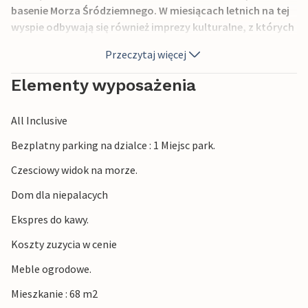
basenie Morza Śródziemnego. W miesiącach letnich na tej
wyspie odbywają się również imprezy kulturalne, z których
najpopularniejszą jest Rapska Fjera. Zaleca się również
Przeczytaj więcej
skosztowanie lokalnego specjału, czyli słodkiej pokusy
Rab cake.
Elementy wyposażenia
All Inclusive
Bezplatny parking na dzialce : 1 Miejsc park.
Czesciowy widok na morze.
Dom dla niepalacych
Ekspres do kawy.
Koszty zuzycia w cenie
Meble ogrodowe.
Mieszkanie : 68 m2