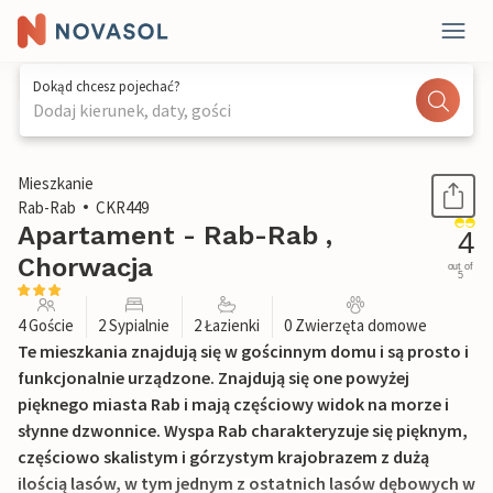
Dokąd chcesz pojechać?
Dodaj kierunek, daty, gości
1 / 25
Mieszkanie
Rab-Rab
CKR449
Apartament - Rab-Rab ,
4
Chorwacja
out of
5
4 Goście
2 Sypialnie
2 Łazienki
0 Zwierzęta domowe
Te mieszkania znajdują się w gościnnym domu i są prosto i
funkcjonalnie urządzone. Znajdują się one powyżej
pięknego miasta Rab i mają częściowy widok na morze i
słynne dzwonnice. Wyspa Rab charakteryzuje się pięknym,
częściowo skalistym i górzystym krajobrazem z dużą
ilością lasów, w tym jednym z ostatnich lasów dębowych w