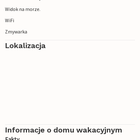
Cieszcie się na niezapomniane wakacje pod chorwackim
słońcem!
Widok na morze.
WiFi
Zmywarka
Lokalizacja
Informacje o domu wakacyjnym
Fakty