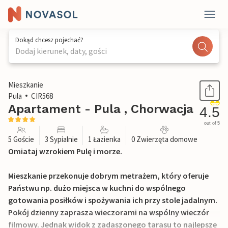
Dokąd chcesz pojechać?
Dodaj kierunek, daty, gości
1 / 39
Mieszkanie
Pula
CIR568
Apartament - Pula , Chorwacja
4.5
out of 5
5 Goście
3 Sypialnie
1 Łazienka
0 Zwierzęta domowe
Omiataj wzrokiem Pulę i morze.
Mieszkanie przekonuje dobrym metrażem, który oferuje
Państwu np. dużo miejsca w kuchni do wspólnego
gotowania posiłków i spożywania ich przy stole jadalnym.
Pokój dzienny zaprasza wieczorami na wspólny wieczór
filmowy. Jednak widok z zadaszonego tarasu to najlepsze