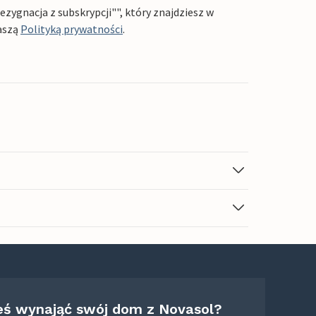
ygnacja z subskrypcji"", który znajdziesz w
aszą
Polityką prywatności
.
eś wynająć swój dom z Novasol?