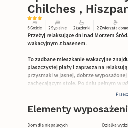
Chilches , Hiszpa
6 Goście
2 Sypialnie
2 Łazienki
2 Zwierzęta dom
Przeżyj relaksujące dni nad Morzem Ś
wakacyjnym z basenem.
To zadbane mieszkanie wakacyjne znajduj
piaszczystej plaży i zaprasza na relaks
przysmaki w jasnej, dobrze wyposażonej k
zachęcającym stole. Po dniu pełnym wraż
spędzić razem czas na wieczornych grach
Przecz
Śniadanie można zjeść na balkonie, podzi
Elementy wyposażen
ręcznik na ramię i odśwież się w piękny
poznają nowych przyjaciół na placu zaba
Dom dla niepalacych
Dzialka wydz