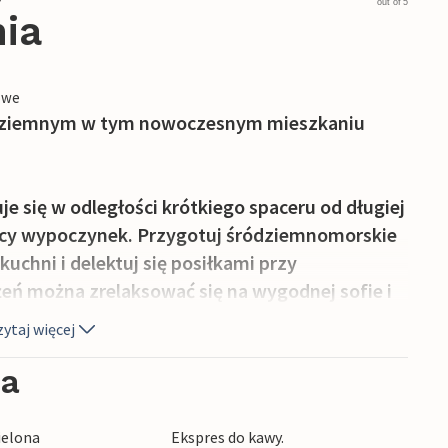
out of 5
nia
owe
ródziemnym w tym nowoczesnym mieszkaniu
e się w odległości krótkiego spaceru od długiej
ujący wypoczynek. Przygotuj śródziemnomorskie
uchni i delektuj się posiłkami przy
eń można zrelaksować się na wygodnej sofie i
.
ytaj więcej
wiając wspaniały widok na okolicę. Zarzuć
ia
m wspólnym basenie, podczas gdy Twoje dzieci
w.
ielona
Ekspres do kawy.