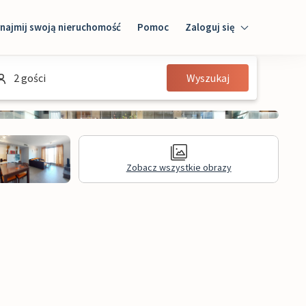
najmij swoją nieruchomość
Pomoc
Zaloguj się
Zaloguj się
2 gości
Wyszukaj
Gość
Właściciel domu
Zobacz wszystkie obrazy
Recenzje
Informacje prawne