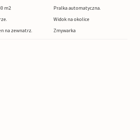
 80 m2
Pralka automatyczna.
 i przytulnymi barami na plaży. Odwiedź
ze.
Widok na okolice
ierz się na wycieczkę do Walencji, aby
 "Miasto Sztuki i Nauki". Dla miłośników
n na zewnatrz.
Zmywarka
ianym przeżyciem.