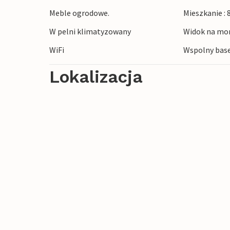
Meble ogrodowe.
Mieszkanie :
Odkryj Playa Moncofa z pięknymi plażami
W pelni klimatyzowany
Widok na mor
historyczne Castellón de la Plana lub wyb
podziwiać rewelacyjne akwarium i słynne
WiFi
Wspolny base
przyrody, laguny Albufera są niezapomn
Lokalizacja