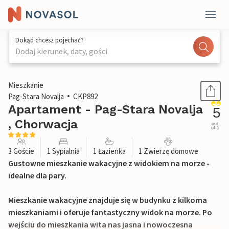
Dokąd chcesz pojechać?
Dodaj kierunek, daty, gości
1 / 23
Mieszkanie
Pag-Stara Novalja
CKP892
Apartament - Pag-Stara Novalja
5
, Chorwacja
out
of 5
3 Goście
1 Sypialnia
1 Łazienka
1 Zwierzę domowe
Gustowne mieszkanie wakacyjne z widokiem na morze -
idealne dla pary.
Mieszkanie wakacyjne znajduje się w budynku z kilkoma
mieszkaniami i oferuje fantastyczny widok na morze. Po
wejściu do mieszkania wita nas jasna i nowoczesna