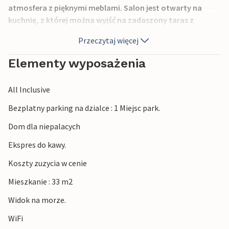
atmosfera z pięknymi meblami. Salon jest otwarty na
kuchnię, z której można wyjść na zadaszony taras z
meblami ogrodowymi i pięknymi widokami. Przy dobrej
Przeczytaj więcej
pogodzie można tu spędzać przytulne wieczory i planować
resztę wakacji.
Elementy wyposażenia
Piękna żwirowa plaża znajduje się zaledwie kilka kroków od
All Inclusive
obiektu, zapraszając do spędzenia relaksujących godzin
nad wodą. Drzemka w słońcu, podczas gdy inni pluskają się
Bezplatny parking na dzialce : 1 Miejsc park.
i pływają w wodzie.
Dom dla niepalacych
W Novalji znajdziesz atrakcyjne kluby plażowe, życie
Ekspres do kawy.
nocne, a latem nadmorska promenada Zre tętni życiem.
Koszty zuzycia w cenie
Ciesz się udanymi wakacjami na Pagu z tym zachęcającym
Mieszkanie : 33 m2
mieszkaniem wakacyjnym jako bazą wypadową.
Widok na morze.
WiFi