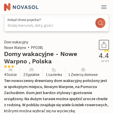
Dokąd chcesz pojechać?
Dodaj kierunek, daty, gości
1 / 21
Dom wakacyjny
Nowe Warpno
PPO381
Domy wakacyjne - Nowe
4.4
Warpno , Polska
out of 5
4 Goście
2 Sypialnie
1 Łazienka
1 Zwierzę domowe
Ten nowoczesny drewniany dom wakacyjny położony jest
w spokojnym miejscu, Nowym Warpnie, na Pomorzu
Zachodnim. Dom jest bardzo stylowy i gustownie
urządzony. Na dużym tarasie można spędzić urocze chwile
z rodziną. W pobliżu znajduje się wiele ścieżek rowerowych,
którymi można wybrać się na wycieczkę.