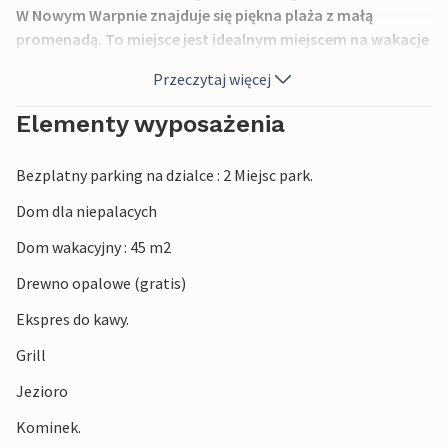
W Nowym Warpnie znajduje się piękna plaża z małą
promenadą. To miejsce jest idealnym miejscem na wakacje
dla windsurferów i innych miłośników sportów wodnych,
Przeczytaj więcej
ale nawet jeśli chcesz po prostu wybrać się na relaksujące
spacery, to jest to miejsce dla Ciebie. Godna polecenia jest
Elementy wyposażenia
wycieczka do Szczecina. Sąsiadami są PPO380.
Bezplatny parking na dzialce : 2 Miejsc park.
Dom dla niepalacych
Dom wakacyjny : 45 m2
Drewno opalowe (gratis)
Ekspres do kawy.
Grill
Jezioro
Kominek.