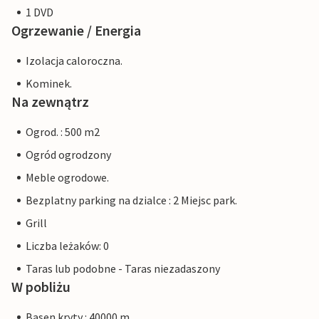
1 DVD
Ogrzewanie / Energia
Izolacja caloroczna.
Kominek.
Na zewnątrz
Ogrod. : 500 m2
Ogród ogrodzony
Meble ogrodowe.
Bezplatny parking na dzialce : 2 Miejsc park.
Grill
Liczba leżaków: 0
Taras lub podobne - Taras niezadaszony
W pobliżu
Basen kryty : 40000 m