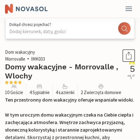
Dokąd chcesz pojechać?
Dodaj kierunek, daty, gości
1 / 47
Dom wakacyjny
Morrovalle
IMK033
Domy wakacyjne - Morrovalle ,
5
Wlochy
out of
5
10 Goście
4 Sypialnie
4 Łazienki
2 Zwierzęta domowe
Ten przestronny dom wakacyjny oferuje wspaniałe widoki.
W tym uroczym domu wakacyjnym czeka na Ciebie ciepła i
zachęcająca atmosfera. Wnętrze zachwyca przyjazną,
słoneczną kolorystyką i starannie zaprojektowanymi
detalami. Skorzystaj z przestronnej kuchni, aby