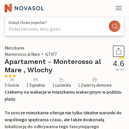
Dokąd chcesz pojechać?
Dodaj kierunek, daty, gości
1 / 19
Mieszkanie
Monterosso al Mare
ILT077
Apartament - Monterosso al
4.6
Mare , Wlochy
out of 5
3 Goście
1 Sypialnia
1 Łazienka
1 Zwierzę domowe
Czekamy na wakacje w mieszkaniu wakacyjnym w pobliżu
plaży.
To urocze mieszkanie oferuje nie tylko idealne warunki do
wspólnego spędzania czasu, ale także doskonałą
lokalizację do odkrywania tego fascynującego