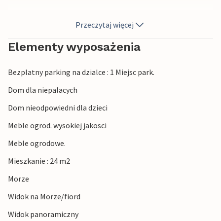
Przed mieszkaniem znajduje się zadaszony taras z
Przeczytaj więcej
meblami ogrodowymi, gdzie można rozpocząć dzień od
pysznego śniadania lub zakończyć go wieczorem przy
Elementy wyposażenia
lampce wina.
Bezplatny parking na dzialce : 1 Miejsc park.
W okolicy znajdziesz wiele możliwości aktywności. Poznaj
okolicę po oznaczonych szlakach pieszych i rowerach
Dom dla niepalacych
górskich, wypożycz łódź lub odwiedź restauracje w
Dom nieodpowiedni dla dzieci
okolicy. Ten dom wakacyjny położony jest w pobliżu
miejscowości Moneglia.
Meble ogrod. wysokiej jakosci
Meble ogrodowe.
Mieszkanie : 24 m2
Morze
Widok na Morze/fiord
Widok panoramiczny