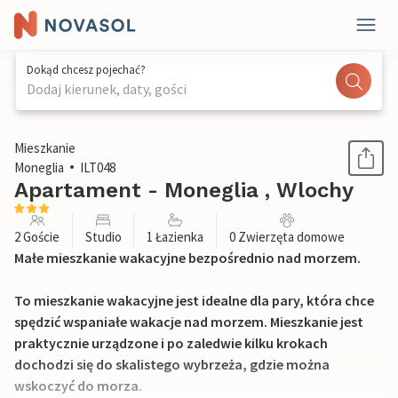
Dokąd chcesz pojechać?
Dodaj kierunek, daty, gości
1 / 25
Mieszkanie
Moneglia
ILT048
Apartament - Moneglia , Wlochy
2 Goście
Studio
1 Łazienka
0 Zwierzęta domowe
Małe mieszkanie wakacyjne bezpośrednio nad morzem.
To mieszkanie wakacyjne jest idealne dla pary, która chce
spędzić wspaniałe wakacje nad morzem. Mieszkanie jest
praktycznie urządzone i po zaledwie kilku krokach
dochodzi się do skalistego wybrzeża, gdzie można
wskoczyć do morza.