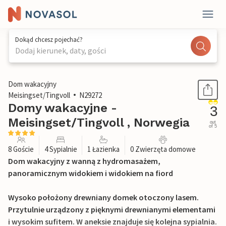
Dokąd chcesz pojechać?
Dodaj kierunek, daty, gości
1 / 36
Dom wakacyjny
Meisingset/Tingvoll
N29272
Domy wakacyjne -
3
Meisingset/Tingvoll , Norwegia
out
of 5
8 Goście
4 Sypialnie
1 Łazienka
0 Zwierzęta domowe
Dom wakacyjny z wanną z hydromasażem,
panoramicznym widokiem i widokiem na fiord
Wysoko położony drewniany domek otoczony lasem.
Przytulnie urządzony z pięknymi drewnianymi elementami
i wysokim sufitem. W aneksie znajduje się kolejna sypialnia.