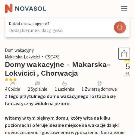
Dokąd chcesz pojechać?
Dodaj kierunek, daty, gości
1 / 22
Dom wakacyjny
Makarska-Lokvicici
CSC478
Domy wakacyjne - Makarska-
5
Lokvicici , Chorwacja
out
of 5
4 Goście
2 Sypialnie
1 Łazienka
1 Zwierzę domowe
Z tego przytulnego domu wakacyjnego roztacza się
fantastyczny widok na jezioro.
Witamy w tym pięknym domu, który wita na kilku
poziomach i oferuje idealne miejsce na wakacje dzięki
nowoczesnemu i gustownemu wyposażeniu. Niezależnie