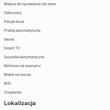
Miejsce do oprawiania ryb zewn
trolla, jest również pięknym miejscem, z którego można
podziwiać spektakularny widok na fiordy i jeziora.
Odkurzacz.
Piecyk-koza
Pralka automatyczna.
Sauna
Smart TV
Suszarka automatyczna
Wellness na zewnatrz
Widok na morze.
WiFi
Zmywarka
Lokalizacja