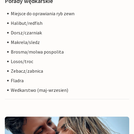
Porady wędkarskie
Miejsce do oprawiania ryb zewn
Halibut/redfish
Dorsz/czarniak
Makrela/sledz
Brosma/molwa pospolita
Losos/troc
Zebacz/zabnica
Fladra
Wedkarstwo (maj-wrzesien)