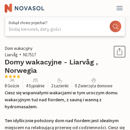
Dokąd chcesz pojechać?
Dodaj kierunek, daty, gości
1 / 35
Dom wakacyjny
Liarvåg
N17517
Domy wakacyjne - Liarvåg ,
Norwegia
8 Goście
4 Sypialnie
2 Łazienki
0 Zwierzęta domowe
Ciesz się wspaniałymi wakacjami w tym uroczym domu
wakacyjnym tuż nad fiordem, z sauną i wanną z
hydromasażem.
Ten idyllicznie położony dom nad fiordem jest idealnym
miejscem na relaksującą przerwę od codzienności. Ciesz się