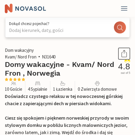
Dokąd chcesz pojechać?
Dodaj kierunek, daty, gości
1 / 19
Dom wakacyjny
Kvam/ Nord Fron
N31640
Domy wakacyjne - Kvam/ Nord
4.8
Fron , Norwegia
out of 5
10 Goście
4 Sypialnie
1 Łazienka
0 Zwierzęta domowe
Doświadcz czystego relaksu w tej nowoczesnej górskiej
chacie z zapierającymi dech w piersiach widokami.
Ciesz się spokojem i pięknem norweskiej przyrody w swoim
stylowym domku w pobliżu licznych malowniczych jezior,
zarówno latem, jak i zimą. Wejdź do środka i daj się