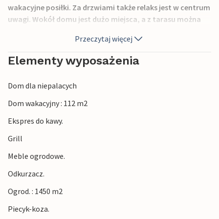
wakacyjne posiłki. Za drzwiami także relaks jest w centrum
uwagi. Wokół domu jest dużo miejsca, a z tarasu można
spojrzeć na jezioro. W kilku miejscach w kierunku jeziora
Przeczytaj więcej
znajduje się ogrodzenie. Można wybrać się na dobry spacer
po okolicy, w pobliżu jest też las.
Elementy wyposażenia
Dom dla niepalacych
Dom wakacyjny : 112 m2
Ekspres do kawy.
Grill
Meble ogrodowe.
Odkurzacz.
Ogrod. : 1450 m2
Piecyk-koza.