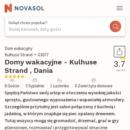
Dokąd chcesz pojechać?
Dodaj kierunek, daty, gości
1 / 22
Dom wakacyjny
Kulhuse Strand
G3077
Domy wakacyjne - Kulhuse
3.7
Strand , Dania
out of 5
6 Goście
3 Sypialnie
1 Łazienka
0 Zwierzęta domowe
Spędzą Państwo swój urlop w otoczeniu wysokiej jakości
sprzętu, gustownego wyposażenia i wspaniałej atmosfery.
Szczególnie przytulny jest salon połączony z kuchnią i
jadalnią, w którym znajduje się piec opalany drewnem.
Tutaj wszyscy mogą się gromadzić, drzemać, grać w gry
planszowe, rozmawiać i przygotowywać smaczne