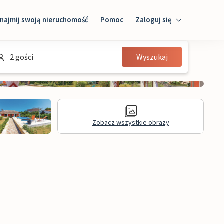
najmij swoją nieruchomość
Pomoc
Zaloguj się
Zaloguj się
2 gości
Wyszukaj
Gość
Właściciel domu
Zobacz wszystkie obrazy