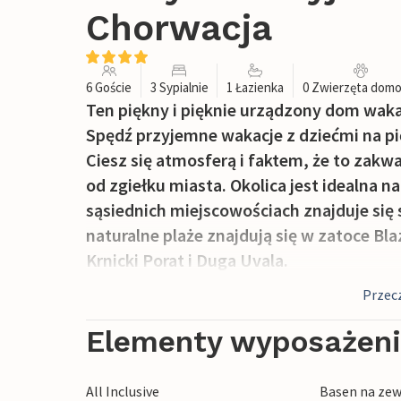
Chorwacja
6 Goście
3 Sypialnie
1 Łazienka
0 Zwierzęta dom
Ten piękny i pięknie urządzony dom wakac
Spędź przyjemne wakacje z dziećmi na p
Ciesz się atmosferą i faktem, że to zakwa
od zgiełku miasta. Okolica jest idealna n
sąsiednich miejscowościach znajduje się s
naturalne plaże znajdują się w zatoce B
Krnicki Porat i Duga Uvala.
Przecz
Elementy wyposażen
All Inclusive
Basen na zew