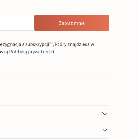
Zapisz mnie
ygnacja z subskrypcji"", który znajdziesz w
aszą
Polityką prywatności
.