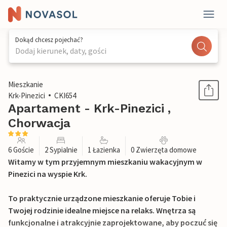
Dokąd chcesz pojechać?
Dodaj kierunek, daty, gości
1 / 27
Mieszkanie
Krk-Pinezici
CKI654
Apartament - Krk-Pinezici ,
Chorwacja
6 Goście
2 Sypialnie
1 Łazienka
0 Zwierzęta domowe
Witamy w tym przyjemnym mieszkaniu wakacyjnym w
Pinezici na wyspie Krk.
To praktycznie urządzone mieszkanie oferuje Tobie i
Twojej rodzinie idealne miejsce na relaks. Wnętrza są
funkcjonalne i atrakcyjnie zaprojektowane, aby poczuć się