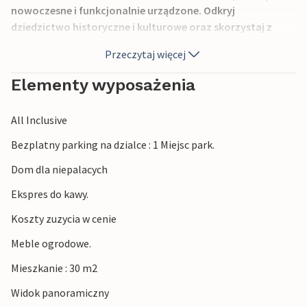
nowoczesne i funkcjonalnie urządzone. Odkryj
dziedzictwo historyczne i kulturowe oraz skorzystaj z
rozrywek na wyspie. Do dyspozycji Gości jest
Przeczytaj więcej
wakeboarding w miejscowości Punta, tor kartingowy w
mieście Krk oraz różne szlaki turystyczne i rowerowe.
Elementy wyposażenia
Popływaj na pięknych plażach wzdłuż wybrzeża lub
odwiedź wyspę Kosljun. Skosztuj bogatej oferty
All Inclusive
gastronomicznej i odwiedź okoliczne winnice.
Bezplatny parking na dzialce : 1 Miejsc park.
Dom dla niepalacych
Ekspres do kawy.
Koszty zuzycia w cenie
Meble ogrodowe.
Mieszkanie : 30 m2
Widok panoramiczny