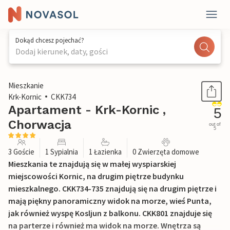
Dokąd chcesz pojechać?
Dodaj kierunek, daty, gości
1 / 20
Mieszkanie
Krk-Kornic
CKK734
Apartament - Krk-Kornic ,
5
Chorwacja
out of
5
3 Goście
1 Sypialnia
1 Łazienka
0 Zwierzęta domowe
Mieszkania te znajdują się w małej wyspiarskiej
miejscowości Kornic, na drugim piętrze budynku
mieszkalnego. CKK734-735 znajdują się na drugim piętrze i
mają piękny panoramiczny widok na morze, wieś Punta,
jak również wyspę Kosljun z balkonu. CKK801 znajduje się
na parterze i również ma widok na morze. Wnętrza są