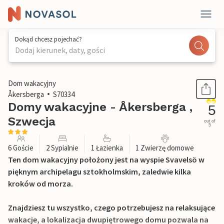
Dokąd chcesz pojechać?
Dodaj kierunek, daty, gości
1 / 14
Dom wakacyjny
Åkersberga
S70334
Domy wakacyjne - Åkersberga ,
5
Szwecja
out of
5
6 Goście
2 Sypialnie
1 Łazienka
1 Zwierzę domowe
Ten dom wakacyjny położony jest na wyspie Svavelsö w
pięknym archipelagu sztokholmskim, zaledwie kilka
kroków od morza.
Znajdziesz tu wszystko, czego potrzebujesz na relaksujące
wakacje, a lokalizacja dwupiętrowego domu pozwala na