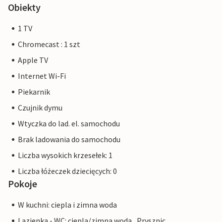
Obiekty
1 TV
Chromecast : 1 szt
Apple TV
Internet Wi-Fi
Piekarnik
Czujnik dymu
Wtyczka do lad. el. samochodu
Brak ladowania do samochodu
Liczba wysokich krzesełek: 1
Liczba łóżeczek dziecięcych: 0
Pokoje
W kuchni: ciepla i zimna woda
Lazienka - WC: ciepla/zimna woda., Prysznic.