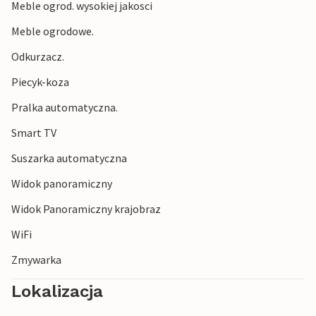
szybko dotrzeć do wartych odwiedzenia miejsc, takich jak
Meble ogrod. wysokiej jakosci
Molde, spektakularna Droga Atlantycka lub urocze
Meble ogrodowe.
Kristiansund. W odległości krótkiej, półgodzinnej jazdy
samochodem od domu znajduje się aktywna i autentyczna
Odkurzacz.
wioska rybacka Bud, która jest pięknie położona nad
Piecyk-koza
morzem i oferuje wspaniałą nadmorską przyrodę.
Pralka automatyczna.
Smart TV
Suszarka automatyczna
Widok panoramiczny
Widok Panoramiczny krajobraz
WiFi
Zmywarka
Lokalizacja