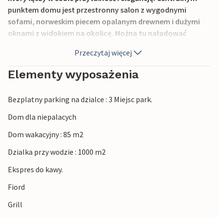
punktem domu jest przestronny salon z wygodnymi
sofami, norweskim piecem opalanym drewnem i dużymi
oknami z widokiem na okolicę. Można tu naładować
baterie, czytając lub słuchając muzyki, albo przygotować
Przeczytaj więcej
ulubione potrawy w nowoczesnej wiejskiej kuchni przed
wieczornym seansem filmowym.
Elementy wyposażenia
Przy słonecznej pogodzie można usiąść na przestronnym
Bezplatny parking na dzialce : 3 Miejsc park.
tarasie i rozpocząć dzień od pysznego śniadania,
podziwiając fantastyczny widok na fiord i okoliczne góry.
Dom dla niepalacych
Zakończ dzień przytulnym grillem i, jeśli masz szczęście,
Dom wakacyjny : 85 m2
obserwuj fascynującą zorzę polarną na czarnym nocnym
niebie.
Dzialka przy wodzie : 1000 m2
Ekspres do kawy.
Rozpocznij dzień od wędrówki przez spokojny krajobraz w
pobliżu fiordów i ciesz się świeżym powietrzem. Następnie
Fiord
możesz zrelaksować się, wiosłując na stojąco po fiordzie
Grill
lub łowiąc ryby. Podczas jednodniowych wycieczek można