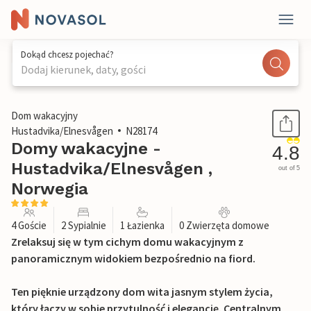
Dokąd chcesz pojechać?
Dodaj kierunek, daty, gości
1 / 23
Dom wakacyjny
Hustadvika/Elnesvågen
N28174
Domy wakacyjne -
4.8
Hustadvika/Elnesvågen ,
out of 5
Norwegia
4 Goście
2 Sypialnie
1 Łazienka
0 Zwierzęta domowe
Zrelaksuj się w tym cichym domu wakacyjnym z
panoramicznym widokiem bezpośrednio na fiord.
Ten pięknie urządzony dom wita jasnym stylem życia,
który łączy w sobie przytulność i elegancję. Centralnym