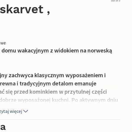
out of 5
skarvet ,
owe
m domu wakacyjnym z widokiem na norweską
yjny zachwyca klasycznym wyposażeniem i
i drewna i tradycyjnym detalom emanuje
 się przed kominkiem w przytulnej części
w dobrze wyposażonej kuchni. Po aktywnym dniu
a wieczoru w ciszy i spokoju.
ytaj więcej
ferują zapierające dech w piersiach tło do
ia