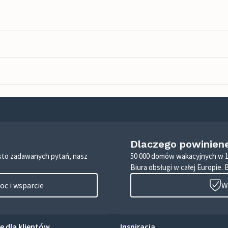
Dlaczego powinien
zęsto zadawanych pytań, nasz
50 000 domów wakacyjnych w 1
Biura obsługi w całej Europie. 
c i wsparcie
W
e dla klientów
Inspiracja