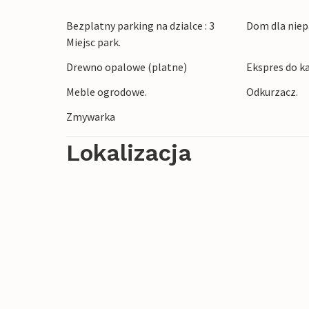
uprawiania turystyki pieszej i aktywnośc
zaczyna się tuż przed drzwiami wejściow
Bezplatny parking na dzialce : 3
Dom dla niep
przy domu. Zimą Geilo oferuje szeroki wy
Miejsc park.
biegowego. Dziewicza przyroda i czyste p
Drewno opalowe (platne)
Ekspres do k
niezapomniany, niezależnie od tego, czy 
Meble ogrodowe.
Odkurzacz.
na nartach.
Zmywarka
Uwaga: zimą z parkingu do domu trzeba p
Lokalizacja