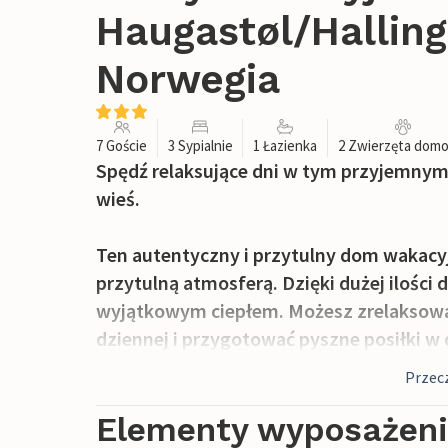
Haugastøl/Halling
Norwegia
7 Goście
3 Sypialnie
1 Łazienka
2 Zwierzęta dom
Spędź relaksujące dni w tym przyjemny
wieś.
Ten autentyczny i przytulny dom wakac
przytulną atmosferą. Dzięki dużej ilośc
wyjątkowym ciepłem. Możesz zrelaksować
dziennej i przygotować pyszne posiłki 
przytulne meble zapraszają do zakończeni
Przecz
Okolice Hallingskarvet i Hardangervidda o
Elementy wyposażen