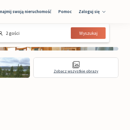
najmij swoją nieruchomość
Pomoc
Zaloguj się
Zaloguj się
2 gości
Wyszukaj
Gość
Właściciel domu
Zobacz wszystkie obrazy
Recenzje