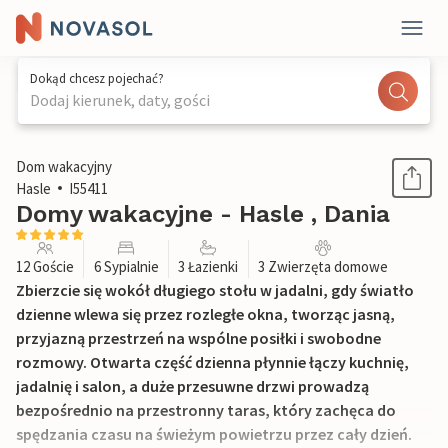
Dokąd chcesz pojechać?
Dodaj kierunek, daty, gości
1 / 17
Dom wakacyjny
Hasle
I55411
Domy wakacyjne - Hasle , Dania
12 Goście
6 Sypialnie
3 Łazienki
3 Zwierzęta domowe
Zbierzcie się wokół długiego stołu w jadalni, gdy światło
dzienne wlewa się przez rozległe okna, tworząc jasną,
przyjazną przestrzeń na wspólne posiłki i swobodne
rozmowy. Otwarta część dzienna płynnie łączy kuchnię,
jadalnię i salon, a duże przesuwne drzwi prowadzą
bezpośrednio na przestronny taras, który zachęca do
spędzania czasu na świeżym powietrzu przez cały dzień.