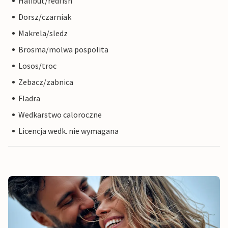
Halibut/redfish
Dorsz/czarniak
Makrela/sledz
Brosma/molwa pospolita
Losos/troc
Zebacz/zabnica
Fladra
Wedkarstwo caloroczne
Licencja wedk. nie wymagana