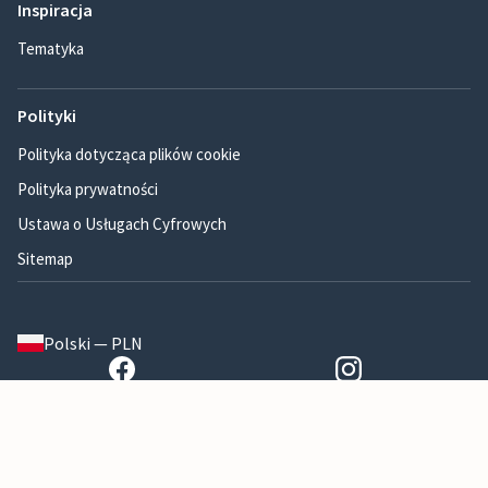
Inspiracja
Tematyka
Polityki
Polityka dotycząca plików cookie
Polityka prywatności
Ustawa o Usługach Cyfrowych
Sitemap
Polski — PLN
Awaze A/S, Virumgårdsvej 27, 2830 Virum – Dania, nr VAT DK17484575
Warunki i zasady*