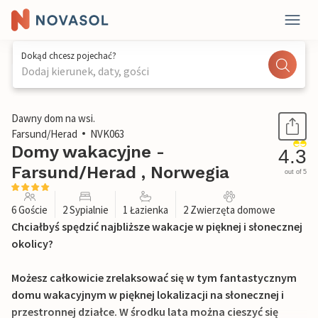
Dokąd chcesz pojechać?
Dodaj kierunek, daty, gości
1 / 23
Dawny dom na wsi.
Farsund/Herad
NVK063
Domy wakacyjne -
4.3
Farsund/Herad , Norwegia
out of 5
6 Goście
2 Sypialnie
1 Łazienka
2 Zwierzęta domowe
Chciałbyś spędzić najbliższe wakacje w pięknej i słonecznej
okolicy?
Możesz całkowicie zrelaksować się w tym fantastycznym
domu wakacyjnym w pięknej lokalizacji na słonecznej i
przestronnej działce. W środku lata można cieszyć się