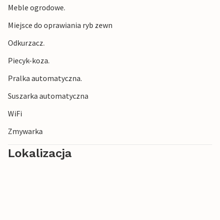
Meble ogrodowe.
Spędź wakacje w tym domu wakacyjnym, aby stworzyć
wspaniałe doświadczenia wakacyjne nad morzem, na
Miejsce do oprawiania ryb zewn
plaży lub obserwując ptaki w pięknym otoczeniu.
Odkurzacz.
Kamizelki ratunkowe można wypożyczyć za opłatą.
Piecyk-koza.
Suszarka jest dostępna i można z niej korzystać za opłatą.
Pralka automatyczna.
Suszarka automatyczna
WiFi
Zmywarka
Lokalizacja