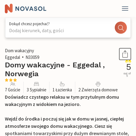
Dokąd chcesz pojechać?
Dodaj kierunek, daty, gości
1 / 20
Dom wakacyjny
Eggedal
N33059
Domy wakacyjne - Eggedal ,
5
Norwegia
out of
5
7 Goście
3 Sypialnie
1 Łazienka
2 Zwierzęta domowe
Doświadcz czystego relaksu w tym przytulnym domu
wakacyjnym z widokiem na jezioro.
Wejdź do środka i poczuj się jak w domu w jasnej, ciepłej
atmosferze swojego domu wakacyjnego. Ciesz się
spotkaniami towarzyskimi przy dużym drewnianym stole,