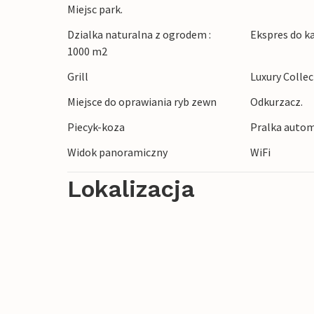
znajduje się również kilka restauracji. Je
Miejsc park.
plac zabaw. W zimie jest śnieg, a krajobra
Dzialka naturalna z ogrodem :
Ekspres do k
1000 m2
Po wspaniałym dniu można cieszyć się l
Grill
Luxury Colle
morzem. Dom posiada również dużą kuchn
Miejsce do oprawiania ryb zewn
Odkurzacz.
zjeść.
Piecyk-koza
Pralka autom
Ciesz się wspaniałym urlopem z wielom
Widok panoramiczny
WiFi
Lokalizacja