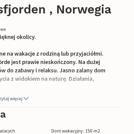
jorden , Norwegia
owe
ięknej okolicy.
lne na wakacje z rodziną lub przyjaciółmi.
örde jest prawie nieskończony. Na dużej
ków do zabawy i relaksu. Jasno zalany dom
ycia z widokiem na naturę. Działania,
.
ytaj więcej
zienną, jest tu wiele możliwości. Tylko 40
co powiesz na wędrówkę w pięknej przyrodzie z
ia
ić zakupy na lokalnych rynkach, a wieczorem
eśli nie chcesz gotować samemu, w wiosce
alacych
Dom wakacyjny : 150 m2