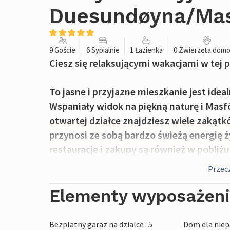
Duesundøyna/Masf
9 Goście
6 Sypialnie
1 Łazienka
0 Zwierzęta dom
Ciesz się relaksującymi wakacjami w tej p
To jasne i przyjazne mieszkanie jest idea
Wspaniały widok na piękną naturę i Masf
otwartej działce znajdziesz wiele zakąt
przynosi ze sobą bardzo świeżą energię ż
restauracje i zakupy są również w pobliżu
Przecz
Jeśli masz ochotę na ciekawą wycieczkę d
metrów od domu można iść na ryby, lub 
Elementy wyposażen
widokiem w oddali? Możesz również zrob
poczęstować się lokalnymi specjałami. J
Bezplatny garaz na dzialce : 5
Dom dla niep