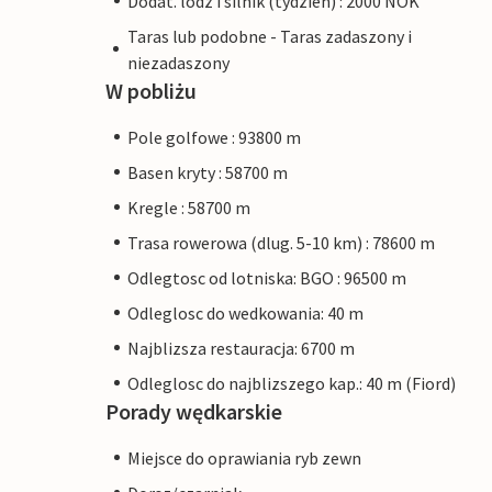
Dodat. lódz i silnik (tydzien) : 2000 NOK
Taras lub podobne - Taras zadaszony i
niezadaszony
W pobliżu
Pole golfowe : 93800 m
Basen kryty : 58700 m
Kregle : 58700 m
Trasa rowerowa (dlug. 5-10 km) : 78600 m
Odlegtosc od lotniska: BGO : 96500 m
Odleglosc do wedkowania: 40 m
Najblizsza restauracja: 6700 m
Odleglosc do najblizszego kap.: 40 m (Fiord)
Porady wędkarskie
Miejsce do oprawiania ryb zewn