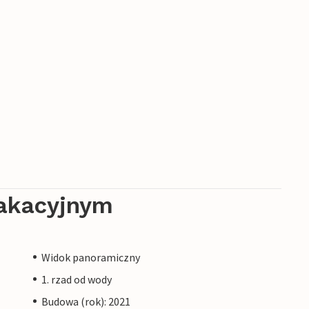
akacyjnym
Widok panoramiczny
1. rzad od wody
Budowa (rok): 2021