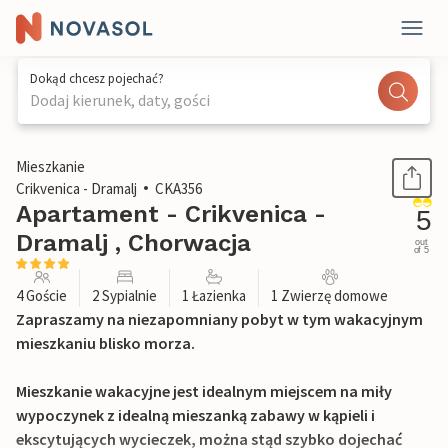
Dokąd chcesz pojechać?
Dodaj kierunek, daty, gości
1 / 27
Mieszkanie
Crikvenica - Dramalj
CKA356
Apartament - Crikvenica -
5
Dramalj , Chorwacja
out
of 5
4 Goście
2 Sypialnie
1 Łazienka
1 Zwierzę domowe
Zapraszamy na niezapomniany pobyt w tym wakacyjnym
mieszkaniu blisko morza.
Mieszkanie wakacyjne jest idealnym miejscem na miły
wypoczynek z idealną mieszanką zabawy w kąpieli i
ekscytujących wycieczek, można stąd szybko dojechać