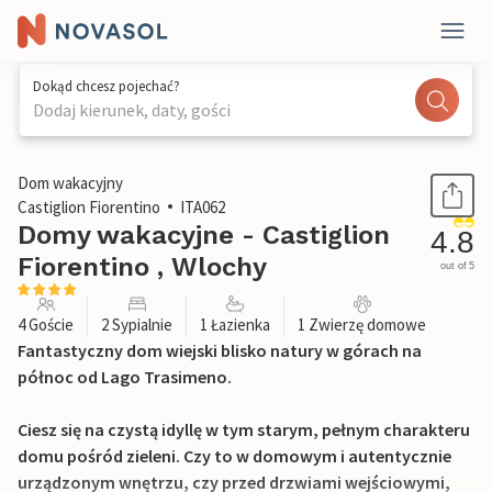
Dokąd chcesz pojechać?
Dodaj kierunek, daty, gości
1 / 25
Dom wakacyjny
Castiglion Fiorentino
ITA062
Domy wakacyjne - Castiglion
4.8
Fiorentino , Wlochy
out of 5
4 Goście
2 Sypialnie
1 Łazienka
1 Zwierzę domowe
Fantastyczny dom wiejski blisko natury w górach na
północ od Lago Trasimeno.
Ciesz się na czystą idyllę w tym starym, pełnym charakteru
domu pośród zieleni. Czy to w domowym i autentycznie
urządzonym wnętrzu, czy przed drzwiami wejściowymi,