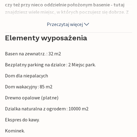
czy też przy nieco oddzielnie położonym basenie - tutaj
znajdziesz wiele miejsc, w których poczujesz się dobrze. Z
rodziną lub grupą przyjaciół można z powodzeniem
Przeczytaj więcej
wyłączyć się z codziennego życia i całkowicie poddać się
spokojnemu rytmowi otoczenia.
Elementy wyposażenia
Wybierz się do winnic, odwiedź stare miasta w okolicznych
Basen na zewnatrz. : 32 m2
wioskach, wybierz się na wędrówkę po lasach, łąkach i
górach i zakochaj się w Toskanii, która jako
Bezplatny parking na dzialce : 2 Miejsc park.
wszechstronny region ma wiele do zaoferowania.
Dom dla niepalacych
Castiglion Fiorentino, oddalone o zaledwie 10 kilometrów,
jest zdecydowanie warte odwiedzenia.
Dom wakacyjny : 85 m2
Drewno opalowe (platne)
Z pewnością długo i z przyjemnością będziecie wspominać
czas spędzony w tym zapraszającym domu.
Dzialka naturalna z ogrodem : 10000 m2
Ekspres do kawy.
Kominek.