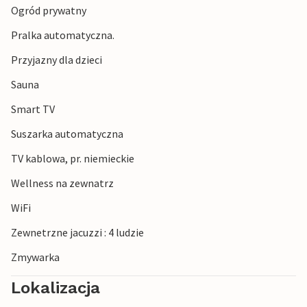
Ogród prywatny
wycieczkę rowerową na półwysep Tipperne, ważny
rezerwat ptaków, lub odkryj urokliwy nadmorski krajobraz
Pralka automatyczna.
wokół Nymindegab. Skorzystaj z pobliskich sklepów,
Przyjazny dla dzieci
restauracji i małego portu, aby urozmaicić swoje wakacje.
Sauna
Smart TV
Suszarka automatyczna
TV kablowa, pr. niemieckie
Wellness na zewnatrz
WiFi
Zewnetrzne jacuzzi : 4 ludzie
Zmywarka
Lokalizacja