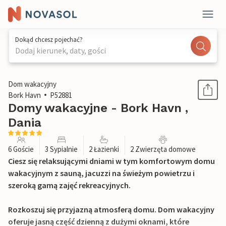
Dokąd chcesz pojechać?
Dodaj kierunek, daty, gości
1 / 27
Dom wakacyjny
Bork Havn
P52881
Domy wakacyjne - Bork Havn ,
Dania
6 Goście
3 Sypialnie
2 Łazienki
2 Zwierzęta domowe
Ciesz się relaksującymi dniami w tym komfortowym domu
wakacyjnym z sauną, jacuzzi na świeżym powietrzu i
szeroką gamą zajęć rekreacyjnych.
Rozkoszuj się przyjazną atmosferą domu. Dom wakacyjny
oferuje jasną część dzienną z dużymi oknami, które