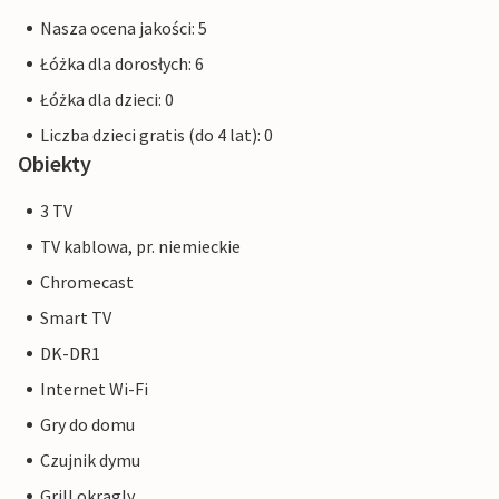
Nasza ocena jakości: 5
Łóżka dla dorosłych: 6
Łóżka dla dzieci: 0
Liczba dzieci gratis (do 4 lat): 0
Obiekty
3 TV
TV kablowa, pr. niemieckie
Chromecast
Smart TV
DK-DR1
Internet Wi-Fi
Gry do domu
Czujnik dymu
Grill okragly