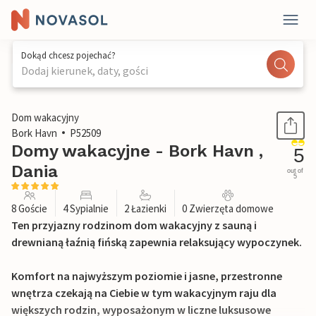
Dokąd chcesz pojechać?
Dodaj kierunek, daty, gości
1 / 33
Dom wakacyjny
Bork Havn
P52509
Domy wakacyjne - Bork Havn ,
5
Dania
out of
5
8 Goście
4 Sypialnie
2 Łazienki
0 Zwierzęta domowe
Ten przyjazny rodzinom dom wakacyjny z sauną i
drewnianą łaźnią fińską zapewnia relaksujący wypoczynek.
Komfort na najwyższym poziomie i jasne, przestronne
wnętrza czekają na Ciebie w tym wakacyjnym raju dla
większych rodzin, wyposażonym w liczne luksusowe