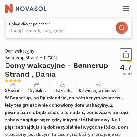
Dokąd chcesz pojechać?
Dodaj kierunek, daty, gości
1 / 29
Dom wakacyjny
Bønnerup Strand
D73045
Domy wakacyjne - Bønnerup
4.7
Strand , Dania
out of 5
8 Goście
4 Sypialnie
1 Łazienka
0 Zwierzęta domowe
W Bønnerup, na Djurslandzie, na północnym wybrzeżu,
leży ten gruntownie odnowiony dom wakacyjny. Z
pewnością nie będziecie się tu nudzić, ponieważ w pokoju
zabaw znajduje się między innymi stół bilardowy. Na 1.
piętrze znajdują się dobre sypialnie i wygodne łóżka. Dom
otoczony jest dużym tarasem, na którym znajduje się