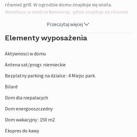
również grill. W ogrodzie domu znajduje się wiata.
Mieszkasz w mieście Bønnerup, gdzie znajduje się również
kilka sklepów. W mieście jest duży port rybacki ze
Przeczytaj więcej
sprzedażą ryb i sklepami. W pobliżu można odkrywać
przyrodę na ścieżkach przyrodniczych, można odwiedzić
Elementy wyposażenia
Djurs Sommerland i tutaj masz dobre warunki do udanego
wypoczynku.
Aktywnosci w domu
Antena sat/progr. niemieckie
Bezplatny parking na dzialce : 4 Miejsc park.
Bilard
Dom dla niepalacych
Dom energooszczedny
Dom wakacyjny : 150 m2
Ekspres do kawy.