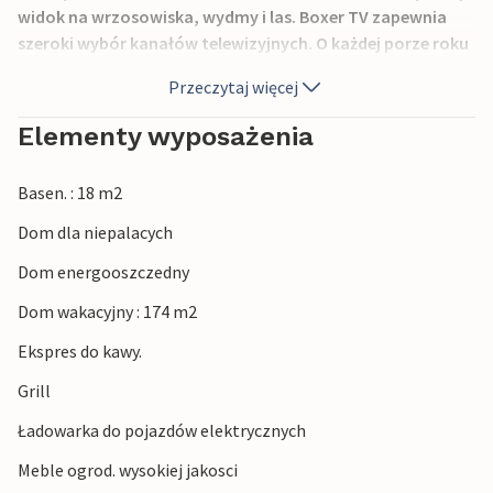
widok na wrzosowiska, wydmy i las. Boxer TV zapewnia
szeroki wybór kanałów telewizyjnych. O każdej porze roku
jest tu pięknie. Wycieczka do Fårup Sommerland to
Przeczytaj więcej
wyjątkowe doświadczenie, z rozrywkami dla młodszych i
starszych.
Elementy wyposażenia
Uwaga: grill i meble ogrodowe są dostępne tylko w
miesiącach letnich.
Basen. : 18 m2
Dom dla niepalacych
Dom energooszczedny
Dom wakacyjny : 174 m2
Ekspres do kawy.
Grill
Ładowarka do pojazdów elektrycznych
Meble ogrod. wysokiej jakosci