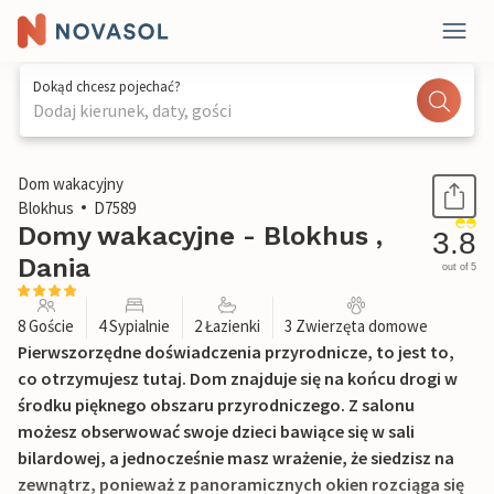
Dokąd chcesz pojechać?
Dodaj kierunek, daty, gości
1 / 26
Dom wakacyjny
Blokhus
D7589
Domy wakacyjne - Blokhus ,
3.8
Dania
out of 5
8 Goście
4 Sypialnie
2 Łazienki
3 Zwierzęta domowe
Pierwszorzędne doświadczenia przyrodnicze, to jest to,
co otrzymujesz tutaj. Dom znajduje się na końcu drogi w
środku pięknego obszaru przyrodniczego. Z salonu
możesz obserwować swoje dzieci bawiące się w sali
bilardowej, a jednocześnie masz wrażenie, że siedzisz na
zewnątrz, ponieważ z panoramicznych okien rozciąga się