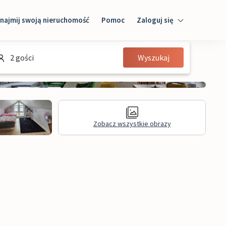
najmij swoją nieruchomość
Pomoc
Zaloguj się
Zaloguj się
2 gości
Wyszukaj
Gość
Właściciel domu
Zobacz wszystkie obrazy