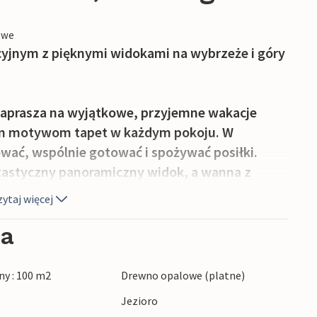
owe
yjnym z pięknymi widokami na wybrzeże i góry
zaprasza na wyjątkowe, przyjemne wakacje
ym motywom tapet w każdym pokoju. W
wać, wspólnie gotować i spożywać posiłki.
ntastyczny panoramiczny widok, a wanna z
ewnia doskonały relaks. Miejsce, w którym
ytaj więcej
ia
 wrażenia przyrodnicze. Wybierz się na
ektakularne widoki na krajobraz i morze.
y : 100 m2
Drewno opalowe (platne)
 maskonury i orły morskie. Obszar ten jest
Jezioro
larnej o północy. Atrakcją jest Centrum