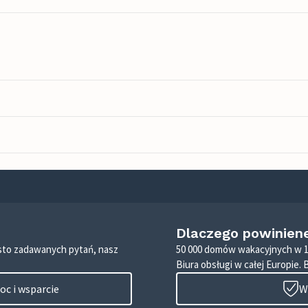
Dlaczego powinien
zęsto zadawanych pytań, nasz
50 000 domów wakacyjnych w 1
Biura obsługi w całej Europie. 
c i wsparcie
W