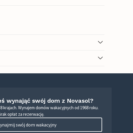
eś wynająć swój dom z Novasol?
8 krajach. Wynajem domów wakacyjnych od 1968 roku.
Brak opłat za rezerwację.
ynajmij swój dom wakacyjny