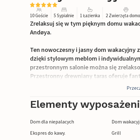
10 Goście
5 Sypialnie
1 Łazienka
2 Zwierzęta dom
Zrelaksuj się w tym pięknym domu wakac
Andøya.
Ten nowoczesny i jasny dom wakacyjny 
dzięki stylowym meblom i indywidualn
przestronnym salonie można się zrelakso
Przestronny drewniany taras oferuje fa
hydromasażem na świeżym powietrzu zap
Przecz
relaks i obcowanie z naturą idą w parze.
Elementy wyposażen
Bleik i wyspa Andøya oferują niezrównane
wędrówkę na szczyt Måtind i podziwiaj sp
Dom dla niepalacych
Dom wakacyjn
Eksploruj wybrzeże kajakiem lub obserwuj
Ekspres do kawy.
Grill
również znany z zorzy polarnej i zorzy po