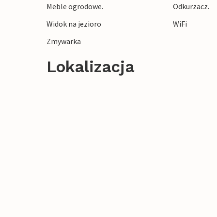
Meble ogrodowe.
Odkurzacz.
Kosmiczne Andøya, które oferuje ekscyt
Widok na jezioro
WiFi
Zmywarka
Lokalizacja