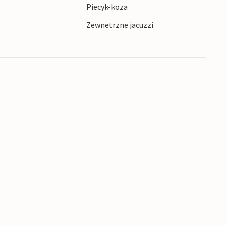
Piecyk-koza
ujący wgląd w świat podróży kosmicznych.
Zewnetrzne jacuzzi