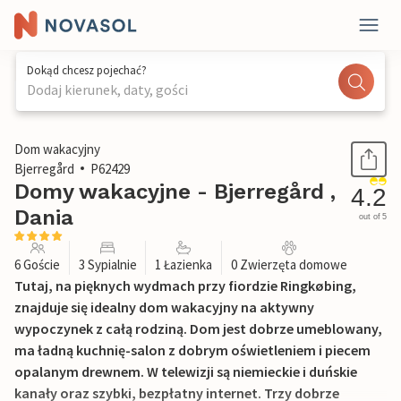
Dokąd chcesz pojechać?
Dodaj kierunek, daty, gości
1 / 19
Dom wakacyjny
Bjerregård
P62429
Domy wakacyjne - Bjerregård ,
4.2
Dania
out of 5
6 Goście
3 Sypialnie
1 Łazienka
0 Zwierzęta domowe
Tutaj, na pięknych wydmach przy fiordzie Ringkøbing,
znajduje się idealny dom wakacyjny na aktywny
wypoczynek z całą rodziną. Dom jest dobrze umeblowany,
ma ładną kuchnię-salon z dobrym oświetleniem i piecem
opalanym drewnem. W telewizji są niemieckie i duńskie
kanały oraz szybki, bezpłatny internet. Trzy dobrze