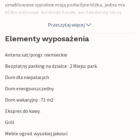
umeblowane sypialnie mają podwójne łóżka, jedna ma
łóżko piętrowe. Ani Hvide Sande, ani Søndervig nie są
daleko.
Przeczytaj więcej
Nad Morzem Północnym są nie tylko niekończące się
możliwości kąpieli, tutaj masz również dobre szanse na
Elementy wyposażenia
spróbowanie szczęścia w wędkowaniu bezpośrednio na
plaży. Fiord jest jednym z najlepszych miejsc do surfowania
Antena sat/progr. niemieckie
w Danii, a żeglarstwo jest tu również bardzo dobre. W
ciągu godziny można dotrzeć do Legolandu lub parku
Bezplatny parking na dzialce : 2 Miejsc park.
lwów w Givskud. W cenę wynajmu wliczone są opłaty za
Dom dla niepalacych
wstęp do Fiskeriets Hus i Vestkystakvariet w Hvide Sande.
Dom energooszczedny
Dom wakacyjny : 71 m2
Ekspres do kawy.
Grill
Meble ogrod. wysokiej jakosci