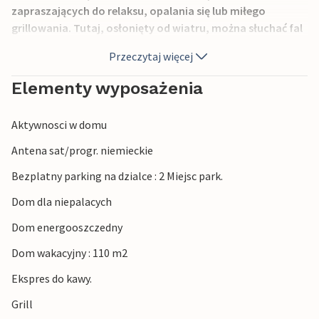
zapraszających do relaksu, opalania się lub miłego
grillowania. Tutaj, osłonięty od wiatru, można słuchać fal
rozbijających się o plażę. W domu znajdziesz jasny, duży
Przeczytaj więcej
salon z otwartą kuchnią, dwie kompletne łazienki, z
których jedna ma jacuzzi, a druga bezpośredni dostęp do
Elementy wyposażenia
sauny. Dużą uwagę zwrócono na jakość, przytulność,
wellness i komfort. W całym domu są podłogi z płytek lub
Aktywnosci w domu
drewna. Wewnątrz i na zewnątrz czekają na Państwa różne
aktywności dla całej rodziny. Piękne miejsce na wakacje,
Antena sat/progr. niemieckie
bez względu na porę roku.
Bezplatny parking na dzialce : 2 Miejsc park.
Dom dla niepalacych
Dom energooszczedny
Dom wakacyjny : 110 m2
Ekspres do kawy.
Grill