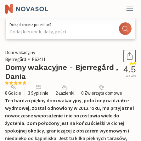
Dokąd chcesz pojechać?
Dodaj kierunek, daty, gości
1 / 30
Dom wakacyjny
Bjerregård
P62411
Domy wakacyjne - Bjerregård ,
4.5
Dania
out of 5
8 Goście
3 Sypialnie
2 Łazienki
0 Zwierzęta domowe
Ten bardzo piękny dom wakacyjny, położony na działce
wydmowej, został odnowiony w 2012 roku, ma przyjazne i
nowoczesne wyposażenie i nie pozostawia wiele do
życzenia. Dom położony jest na końcu ścieżki w cichej
spokojnej okolicy, graniczącej z obszarem wydmowym i
niedaleko od kąpieliska. Jest tu kilka pięknych tarasów,